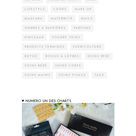
LIFESTYLE
LOOKS
MAKE-UP
MASCARA
MATERNITÉ
NAILS
OMBRES À PAUPIÈRES
PARFUMS
PINCEAUX
POUDRE TEINT
PRODUITS TERMINÉS
PUÉRICULTURE
REVUE
ROUGE À LÈVRES
SOINS BÉBÉ
SOINS BÉBÉ
SOINS CORPS
SOINS MAINS
SOINS VISAGE
TAGS
NUMERO UN DES CHARTS