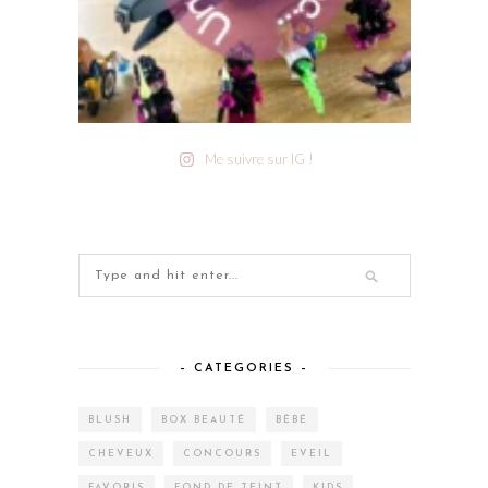
Me suivre sur IG !
– CATEGORIES –
BLUSH
BOX BEAUTÉ
BÉBÉ
CHEVEUX
CONCOURS
EVEIL
FAVORIS
FOND DE TEINT
KIDS