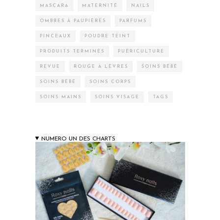
MASCARA
MATERNITÉ
NAILS
OMBRES À PAUPIÈRES
PARFUMS
PINCEAUX
POUDRE TEINT
PRODUITS TERMINÉS
PUÉRICULTURE
REVUE
ROUGE À LÈVRES
SOINS BÉBÉ
SOINS BÉBÉ
SOINS CORPS
SOINS MAINS
SOINS VISAGE
TAGS
NUMERO UN DES CHARTS