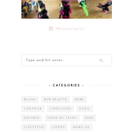
Me suivre sur IG !
– CATEGORIES –
BLUSH
BOX BEAUTÉ
BÉBÉ
CHEVEUX
CONCOURS
EVEIL
FAVORIS
FOND DE TEINT
KIDS
LIFESTYLE
LOOKS
MAKE-UP