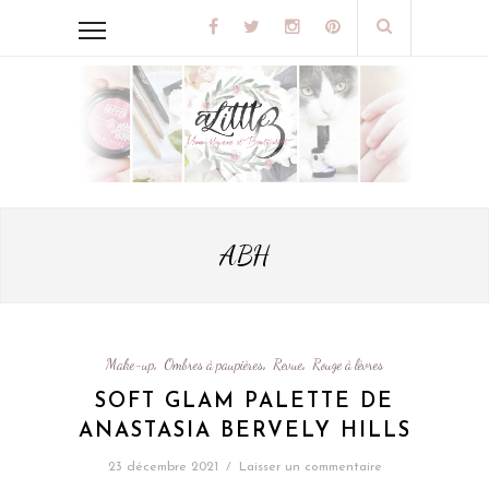
ABH
Make-up
Ombres à paupières
Revue
Rouge à lèvres
,
,
,
SOFT GLAM PALETTE DE
ANASTASIA BERVELY HILLS
23 décembre 2021
/
Laisser un commentaire