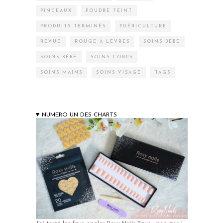
PINCEAUX
POUDRE TEINT
PRODUITS TERMINÉS
PUÉRICULTURE
REVUE
ROUGE À LÈVRES
SOINS BÉBÉ
SOINS BÉBÉ
SOINS CORPS
SOINS MAINS
SOINS VISAGE
TAGS
NUMERO UN DES CHARTS