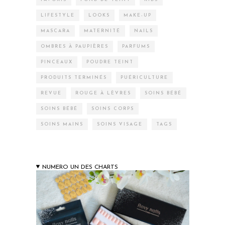
LIFESTYLE
LOOKS
MAKE-UP
MASCARA
MATERNITÉ
NAILS
OMBRES À PAUPIÈRES
PARFUMS
PINCEAUX
POUDRE TEINT
PRODUITS TERMINÉS
PUÉRICULTURE
REVUE
ROUGE À LÈVRES
SOINS BÉBÉ
SOINS BÉBÉ
SOINS CORPS
SOINS MAINS
SOINS VISAGE
TAGS
NUMERO UN DES CHARTS