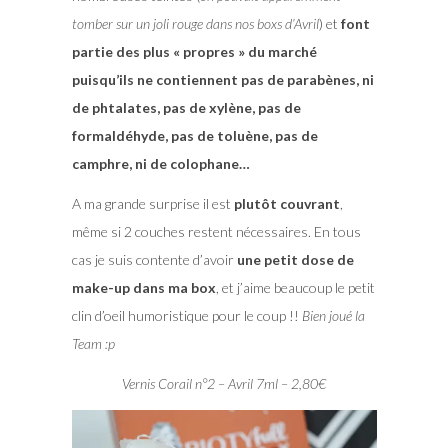
tomber sur un joli rouge dans nos boxs d’Avril
) et
font
partie des plus « propres » du marché
puisqu’ils ne contiennent pas de parabènes, ni
de phtalates, pas de xylène, pas de
formaldéhyde, pas de toluène, pas de
camphre, ni de colophane…
A ma grande surprise il est
plutôt couvrant
,
même si 2 couches restent nécessaires. En tous
cas je suis contente d’avoir
une petit dose de
make-up dans ma box
, et j’aime beaucoup le petit
clin d’oeil humoristique pour le coup !!
Bien joué la
Team :p
Vernis Corail n°2 – Avril 7ml – 2,80€