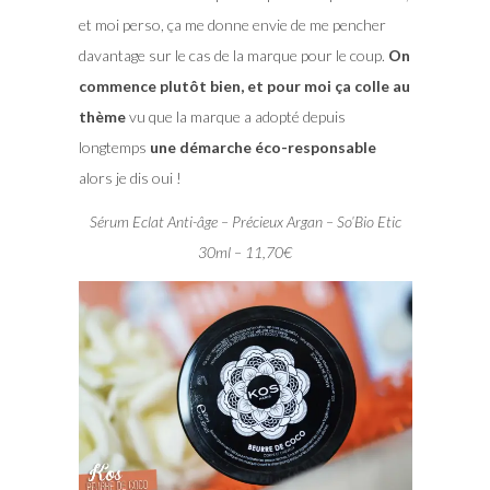
et moi perso, ça me donne envie de me pencher
davantage sur le cas de la marque pour le coup.
On
commence plutôt bien, et pour moi ça colle au
thème
vu que la marque a adopté depuis
longtemps
une démarche éco-responsable
alors je dis oui !
Sérum Eclat Anti-âge – Précieux Argan – So’Bio Etic
30ml – 11,70€