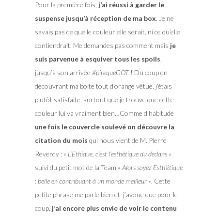
Pour la première fois,
j’ai réussi à garder le
suspense jusqu’à réception de ma box
. Je ne
savais pas de quelle couleur elle serait, ni ce qu’elle
contiendrait. Me demandes pas comment mais
je
suis parvenue à esquiver tous les spoils
,
jusqu’à son arrivée
#pirequeGOT
! Du coup en
découvrant ma boite tout d’orange vêtue, j’étais
plutôt satisfaite, surtout que je trouve que cette
couleur lui va vraiment bien…Comme d’habitude
une fois le couvercle soulevé on découvre la
citation du mois
qui nous vient de M. Pierre
Reverdy :
« L’Ethique, c’est l’esthétique du dedans »
suivi du petit mot de la Team «
Alors soyez Esth’étique
: belle en contribuant à un monde meilleur »
. Cette
petite phrase me parle bien et j’avoue que pour le
coup,
j’ai encore plus envie de voir le contenu