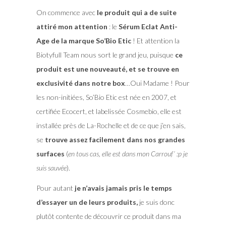
On commence avec
le produit qui a de suite
attiré mon attention
: le
Sérum Eclat Anti-
Age de la marque So’Bio Etic
! Et attention la
Biotyfull Team nous sort le grand jeu, puisque
ce
produit est une nouveauté, et se trouve en
exclusivité dans notre box
…Oui Madame ! Pour
les non-initiées, So’Bio Etic est née en 2007, et
certifiée Ecocert, et labelissée Cosmebio, elle est
installée près de La-Rochelle et de ce que j’en sais,
se
trouve assez facilement dans nos grandes
surfaces
(
en tous cas, elle est dans mon Carrouf’ :p je
suis sauvée
).
Pour autant
je n’avais jamais pris le temps
d’essayer un de leurs produits,
je suis donc
plutôt contente de découvrir ce produit dans ma