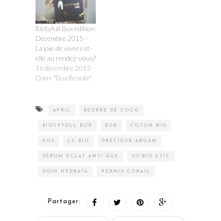
Biotyfull Box édition
Décembre 2015 –
La joie de vivre est-
elle au rendez-vous?
16 décembre 2015
Dans "Box Beauté"
AVRIL
BEURRE DE COCO
BIOTYFULL BOX
BOX
COTON BIO
KOS
LC BIO
PRÉCIEUX ARGAN
SÉRUM ÉCLAT ANTI-ÂGE
SO'BIO ETIC
SOIN HYDRATA
VERNIS CORAIL
Partager: