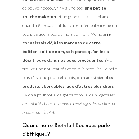
de pouvoir découvrir via une box,
une petite
touche make-up
, et un goodie utile…Le bilan est
quand même pas mal du tout et m’emballe même un
peu plus que la box du mois dernier ! Même si
je
connaissais déjà les marques de cette
édition, soit de nom, soit parce qu’on les a
déjà trouvé dans nos boxs précédentes,
j’y ai
trouvé une nouveautés et de jolis produits. Le petit
plus c’est que pour cette fois, on a aussi bien
des
produits abordables, que d’autres plus chers
,
il y en a pour tous les gouts et tous les budgets (
et
c’est plutôt chouette quand tu envisages de racehter un
produit qui t’a plu
).
Quand notre Biotyfull Box nous parle
d’Ethique…?