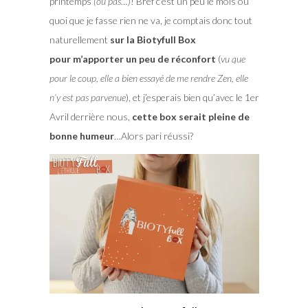
printemps
(ou pas…)
! Bref c’est un peu le mois où
quoi que je fasse rien ne va, je comptais donc tout
naturellement
sur la Biotyfull Box
pour m’apporter un peu de réconfort
(
vu que
pour le coup, elle a bien essayé de me rendre Zen, elle
n’y est pas parvenue
), et j’esperais bien qu’avec le 1er
Avril derrière nous,
cette box serait pleine de
bonne humeur
…Alors pari réussi?