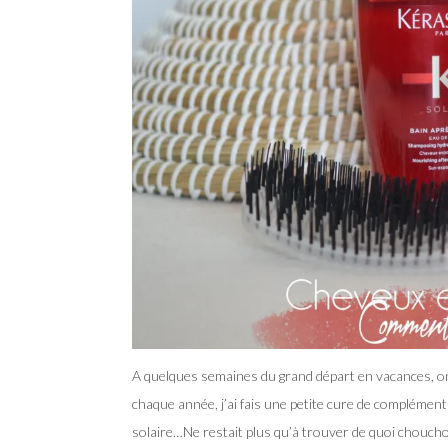
A quelques semaines du grand départ en vacances, on 
chaque année, j’ai fais une petite cure de complément
solaire…Ne restait plus qu’à trouver de quoi choucho