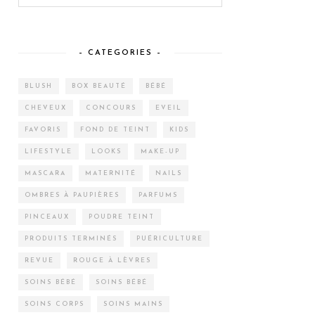
– CATEGORIES –
BLUSH
BOX BEAUTÉ
BÉBÉ
CHEVEUX
CONCOURS
EVEIL
FAVORIS
FOND DE TEINT
KIDS
LIFESTYLE
LOOKS
MAKE-UP
MASCARA
MATERNITÉ
NAILS
OMBRES À PAUPIÈRES
PARFUMS
PINCEAUX
POUDRE TEINT
PRODUITS TERMINÉS
PUÉRICULTURE
REVUE
ROUGE À LÈVRES
SOINS BÉBÉ
SOINS BÉBÉ
SOINS CORPS
SOINS MAINS