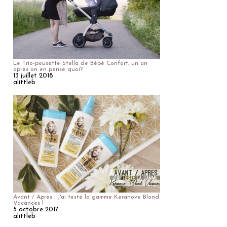
Le Trio-pousette Stella de Bébé Confort, un an
après on en pense quoi?
13 juillet 2018
alittleb
Avant / Après : J'ai testé la gamme Keranove Blond
Vacances !
5 octobre 2017
alittleb