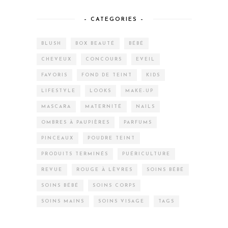
– CATEGORIES –
BLUSH
BOX BEAUTÉ
BÉBÉ
CHEVEUX
CONCOURS
EVEIL
FAVORIS
FOND DE TEINT
KIDS
LIFESTYLE
LOOKS
MAKE-UP
MASCARA
MATERNITÉ
NAILS
OMBRES À PAUPIÈRES
PARFUMS
PINCEAUX
POUDRE TEINT
PRODUITS TERMINÉS
PUÉRICULTURE
REVUE
ROUGE À LÈVRES
SOINS BÉBÉ
SOINS BÉBÉ
SOINS CORPS
SOINS MAINS
SOINS VISAGE
TAGS