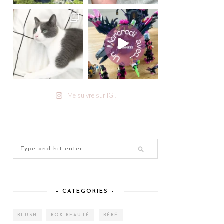
Me suivre sur IG !
– CATEGORIES –
BLUSH
BOX BEAUTÉ
BÉBÉ