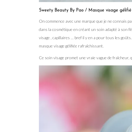
Sweety Beauty By Pao / Masque visage gélifié 
On commence avec une marque que je ne connais pas
dans la cosmétique en créant un soin adapté à son fi
visage , capillaires … bref il y en a pour tous les goû
masque visage gélifiée rafraîchissant.
Ce soin visage promet une vraie vague de fraîcheur, q