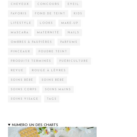
CHEVEUX
CONCOURS
EVEIL
FAVORIS
FOND DE TEINT
KIDS
LIFESTYLE
LOOKS
MAKE-UP
MASCARA
MATERNITÉ
NAILS
OMBRES À PAUPIÈRES
PARFUMS
PINCEAUX
POUDRE TEINT
PRODUITS TERMINÉS
PUÉRICULTURE
REVUE
ROUGE À LÈVRES
SOINS BÉBÉ
SOINS BÉBÉ
SOINS CORPS
SOINS MAINS
SOINS VISAGE
TAGS
NUMERO UN DES CHARTS