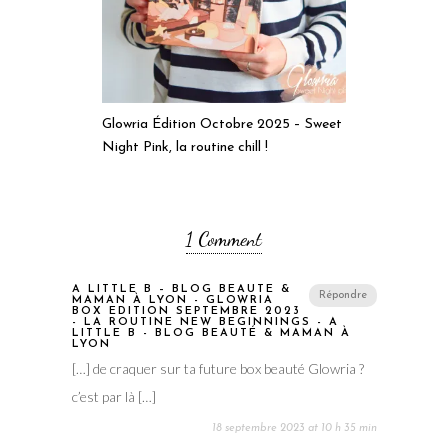
Glowria Édition Octobre 2025 – Sweet
Night Pink, la routine chill !
1 Comment
A LITTLE B – BLOG BEAUTÉ &
Répondre
MAMAN À LYON - GLOWRIA
BOX EDITION SEPTEMBRE 2023
- LA ROUTINE NEW BEGINNINGS - A
LITTLE B - BLOG BEAUTÉ & MAMAN À
LYON
[…] de craquer sur ta future box beauté Glowria ?
c’est par là […]
18 septembre 2023 at 10 h 35 min