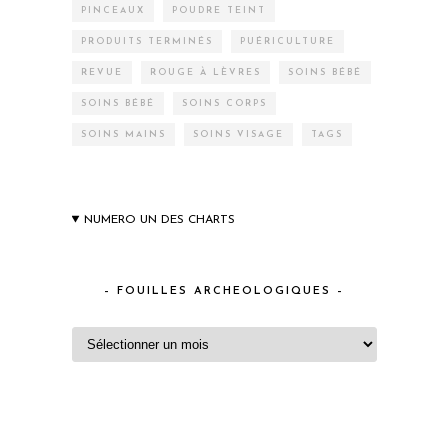
PINCEAUX
POUDRE TEINT
PRODUITS TERMINÉS
PUÉRICULTURE
REVUE
ROUGE À LÈVRES
SOINS BÉBÉ
SOINS BÉBÉ
SOINS CORPS
SOINS MAINS
SOINS VISAGE
TAGS
NUMERO UN DES CHARTS
– FOUILLES ARCHEOLOGIQUES –