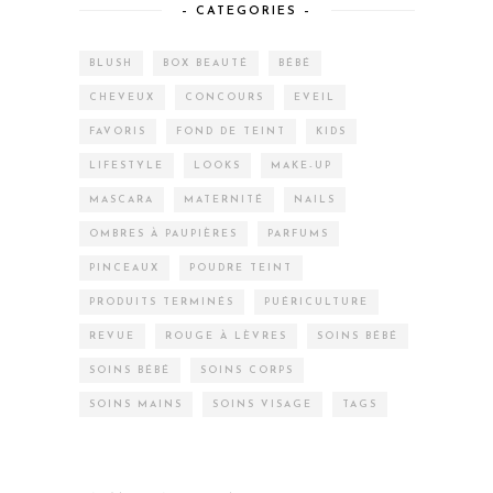
– CATEGORIES –
BLUSH
BOX BEAUTÉ
BÉBÉ
CHEVEUX
CONCOURS
EVEIL
FAVORIS
FOND DE TEINT
KIDS
LIFESTYLE
LOOKS
MAKE-UP
MASCARA
MATERNITÉ
NAILS
OMBRES À PAUPIÈRES
PARFUMS
PINCEAUX
POUDRE TEINT
PRODUITS TERMINÉS
PUÉRICULTURE
REVUE
ROUGE À LÈVRES
SOINS BÉBÉ
SOINS BÉBÉ
SOINS CORPS
SOINS MAINS
SOINS VISAGE
TAGS