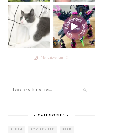
Me suivre sur IG !
– CATEGORIES –
BLUSH
BOX BEAUTÉ
BÉBÉ