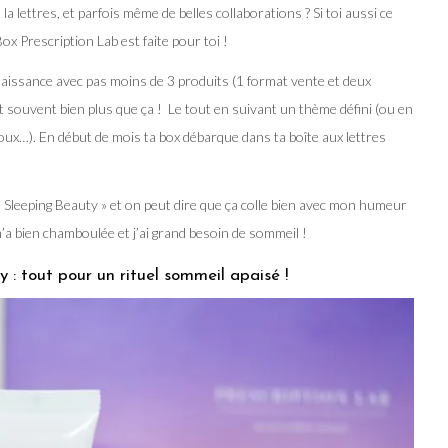
a lettres, et parfois même de belles collaborations ? Si toi aussi ce
ox Prescription Lab est faite pour toi !
aissance avec pas moins de 3 produits (1 format vente et deux
t souvent bien plus que ça ! Le tout en suivant un thème défini (ou en
oux…). En début de mois ta box débarque dans ta boîte aux lettres
Sleeping Beauty » et on peut dire que ça colle bien avec mon humeur
a bien chamboulée et j’ai grand besoin de sommeil !
: tout pour un rituel sommeil apaisé !