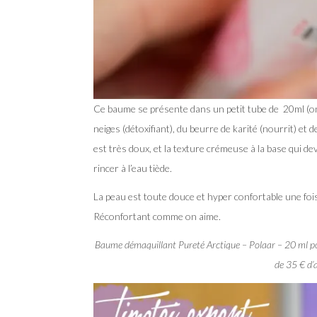
Ce baume se présente dans un petit tube de 20ml (on
neiges (détoxifiant), du beurre de karité (nourrit) et
est très doux, et la texture crémeuse à la base qui de
rincer à l’eau tiède.
La peau est toute douce et hyper confortable une fois
Réconfortant comme on aime.
Baume démaquillant Pureté Arctique – Polaar – 20 ml pou
de 35 € d