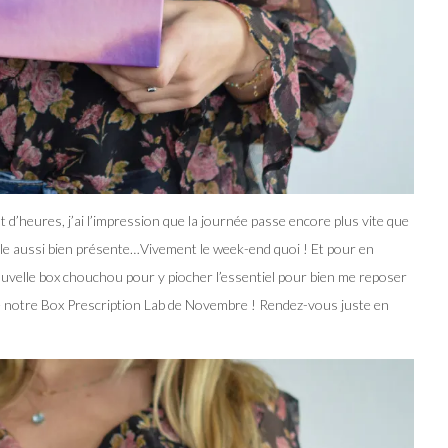
 d’heures, j’ai l’impression que la journée passe encore plus vite que
elle aussi bien présente…Vivement le week-end quoi ! Et pour en
ouvelle box chouchou pour y piocher l’essentiel pour bien me reposer
de notre Box Prescription Lab de Novembre ! Rendez-vous juste en