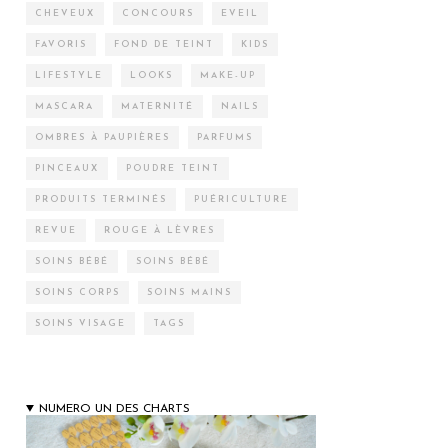
CHEVEUX
CONCOURS
EVEIL
FAVORIS
FOND DE TEINT
KIDS
LIFESTYLE
LOOKS
MAKE-UP
MASCARA
MATERNITÉ
NAILS
OMBRES À PAUPIÈRES
PARFUMS
PINCEAUX
POUDRE TEINT
PRODUITS TERMINÉS
PUÉRICULTURE
REVUE
ROUGE À LÈVRES
SOINS BÉBÉ
SOINS BÉBÉ
SOINS CORPS
SOINS MAINS
SOINS VISAGE
TAGS
NUMERO UN DES CHARTS