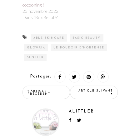
cocooning !
23 novembre 2022
Dans "Box Beauté"
ABLE SKINCARE
BASIC BEAUTY
GLOWRIA
LE BOUDOIR D'HORTENSE
SENTIER
Partager:
ARTICLE SUIVANT
ARTICLE
PRÉCÉDENT
ALITTLEB