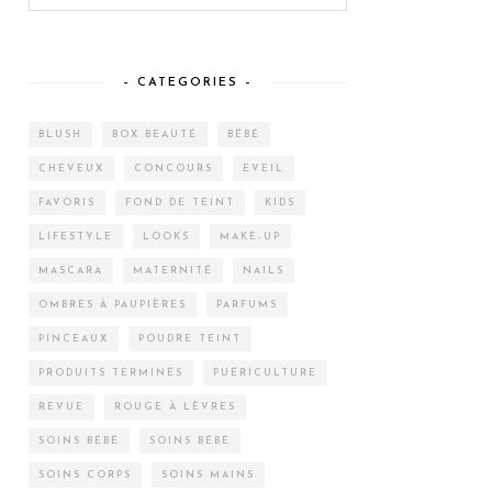
– CATEGORIES –
BLUSH
BOX BEAUTÉ
BÉBÉ
CHEVEUX
CONCOURS
EVEIL
FAVORIS
FOND DE TEINT
KIDS
LIFESTYLE
LOOKS
MAKE-UP
MASCARA
MATERNITÉ
NAILS
OMBRES À PAUPIÈRES
PARFUMS
PINCEAUX
POUDRE TEINT
PRODUITS TERMINÉS
PUÉRICULTURE
REVUE
ROUGE À LÈVRES
SOINS BÉBÉ
SOINS BÉBÉ
SOINS CORPS
SOINS MAINS