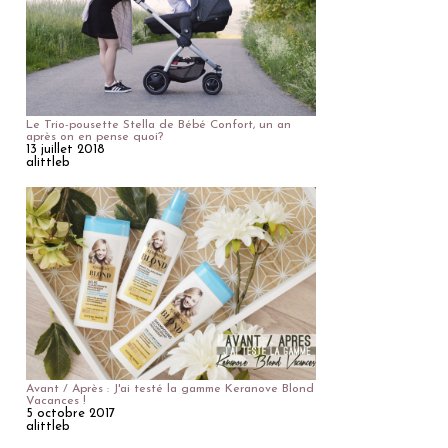
Le Trio-pousette Stella de Bébé Confort, un an
après on en pense quoi?
13 juillet 2018
alittleb
Avant / Après : J'ai testé la gamme Keranove Blond
Vacances !
5 octobre 2017
alittleb