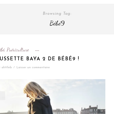
Browsing Tag:
Bébé9
ébé
Puériculture
,
USSETTE BAYA 2 DE BÉBÉ9 !
r
alittleb
/
Laisser un commentaire