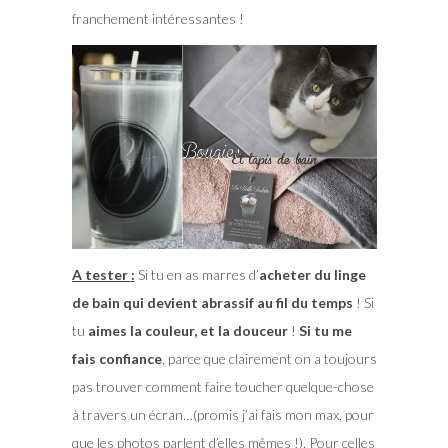
franchement intéressantes !
A tester
:
Si tu en as marres d’
acheter du linge
de bain qui devient abrassif au fil du temps
! Si
tu
aimes la couleur, et la douceur
!
Si tu me
fais confiance
, parce que clairement on a toujours
pas trouver comment faire toucher quelque-chose
à travers un écran…(promis j’ai fais mon max, pour
que les photos parlent d’elles mêmes !). Pour celles