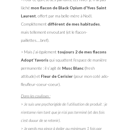
lâché
mon flacon de Black Opium d’Yves Saint
Laurent
, offert par ma belle-mère à Noël.
Complètement
différent de mes habitudes
,
mais tellement envoutant (et le flacon-
paillettes….bref).
> Mais j’ai également
toujours 2 de mes flacons
Adopt’ favoris
qui squattent l’espace de manière
permanente : il s’agit de
Musc Blanc
(fresh
attitude) et
Fleur de Cerisier
(pour mon coté ado-
fleufleur-coeur-coeur).
Dans les coulisses :
> Je suis une psychorigide de l’utilisation de produit : je
n’entame rien tant que je n’ai pas terminé (et des fois
c’est duuur de se retenir).
> Je perds ma pince à épiler au minimum 1 fois par