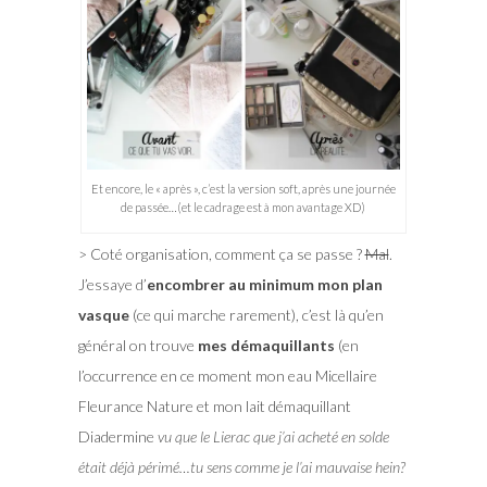
Et encore, le « après », c’est la version soft, après une journée
de passée…(et le cadrage est à mon avantage XD)
> Coté organisation, comment ça se passe ?
Mal
.
J’essaye d’
encombrer au minimum mon plan
vasque
(ce qui marche rarement), c’est là qu’en
général on trouve
mes démaquillants
(en
l’occurrence en ce moment mon eau Micellaire
Fleurance Nature et mon lait démaquillant
Diadermine
vu que le Lierac que j’ai acheté en solde
était déjà périmé…tu sens comme je l’ai mauvaise hein?