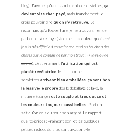
blog). J’avoue qu’un assortiment de serviettes,
ça
devient vite cher-payé
, mais franchement, je
crois pouvoir dire
qu’on s’y retrouve
. Je
reconnais qu’à l’ouverture, je ne trouvais rien de
particulier à ce linge (si ce n’est la couleur quoi,
mais
je suis très difficile à convaincre quand on touche à des
choses que je connais de par mon travail ->
la relou de
service
), c’est vraiment
l’utilisation qui est
plutôt révélatrice
. Mais sinon les
serviettes
arrivent bien emballées
,
ça sent bon
la lessive/le propre
dès le déballage,et lavé, la
matière éponge
reste souple et très douce et
les couleurs toujours aussi belles
…Bref on
sait qu’on en a eu pour son argent. Le rapport
qualité/prix est vraiment bon, et les quelques
petites réducs du site, sont avouons-le