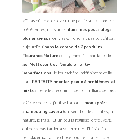
>Tu as dû en apercevoir une partie sur les photos
précédentes, mais aussi
dans mes posts blogs
plus anciens
, mon visage ne serait pas ce qu’il est
aujourd’hui
sans le combo de 2 produits
Fleurance Nature
de la gamme à la bardane :
le
gel Nettoyant et l’émulsion anti-
imperfections
. Je les rachète indéfiniment et ils
sont
PARFAITS pour les peaux à problèmes, et
mixtes
: je te les recommandes x 1 milliard de fois !
> Coté cheveux, j’utilise toujours
mon après-
shampooing Lavera
(qui sent bon les plantes, la
nature, le frais…Et un peu la réglisse je trouve?!),
qui ne va pas tarder à se terminer. J’hésite à le
remplacer par autre chose pour le moment…Je