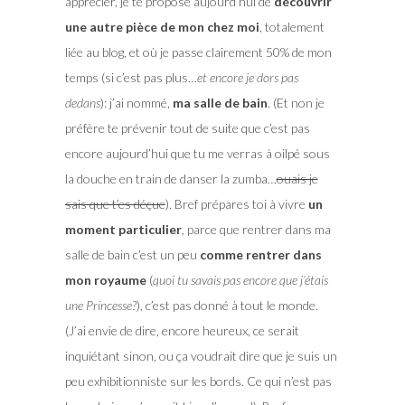
apprécier, je te propose aujourd’hui de
découvrir
une autre pièce de mon chez moi
, totalement
liée au blog, et où je passe clairement 50% de mon
temps (si c’est pas plus…
et encore je dors pas
dedans
): j’ai nommé,
ma salle de bain
. (Et non je
préfère te prévenir tout de suite que c’est pas
encore aujourd’hui que tu me verras à oilpé sous
la douche en train de danser la zumba…
ouais je
sais que t’es déçue
). Bref prépares toi à vivre
un
moment particulier
, parce que rentrer dans ma
salle de bain c’est un peu
comme rentrer dans
mon royaume
(
quoi tu savais pas encore que j’étais
une Princesse?
), c’est pas donné à tout le monde.
(J’ai envie de dire, encore heureux, ce serait
inquiétant sinon, ou ça voudrait dire que je suis un
peu exhibitionniste sur les bords. Ce qui n’est pas