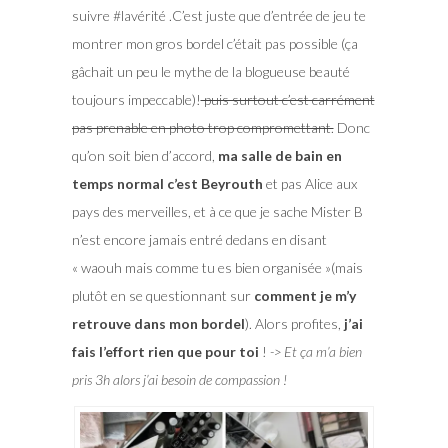
suivre #lavérité .C’est juste que d’entrée de jeu te
montrer mon gros bordel c’était pas possible (ça
gâchait un peu le mythe de la blogueuse beauté
toujours impeccable)!
puis surtout c’est carrément
pas prenable en photo trop compromettant.
Donc
qu’on soit bien d’accord,
ma salle de bain en
temps normal c’est Beyrouth
et pas Alice aux
pays des merveilles, et à ce que je sache Mister B
n’est encore jamais entré dedans en disant
« waouh mais comme tu es bien organisée »(mais
plutôt en se questionnant sur
comment je m’y
retrouve dans mon bordel
). Alors profites,
j’ai
fais l’effort rien que pour toi
!
-> Et ça m’a bien
pris 3h alors j’ai besoin de compassion !