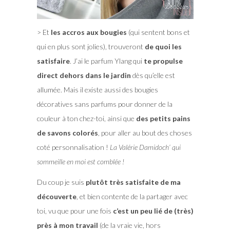
> Et
les accros aux bougies
(qui sentent bons et
qui en plus sont jolies), trouveront
de quoi les
satisfaire
. J’ai le parfum Ylang qui
te propulse
direct dehors dans le jardin
dès qu’elle est
allumée. Mais il existe aussi des bougies
décoratives sans parfums pour donner de la
couleur à ton chez-toi, ainsi que
des petits pains
de savons colorés
, pour aller au bout des choses
coté personnalisation !
La Valérie Damidoch’ qui
sommeille en moi est comblée !
Du coup je suis
plutôt très satisfaite de ma
découverte
, et bien contente de la partager avec
toi, vu que pour une fois
c’est un peu lié de (très)
près à mon travail
(de la vraie vie, hors