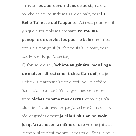
tu as pu
les apercevoir dans ce post
, mais la
touche de douceur de ma salle de bain, c’est
La
Belle Toilette qui l’apporte
. J’ai reçu pour test il
y a quelques mois maintenant,
toute une
panoplie de serviettes pour le bain
que j’ai pu
choisir à mon goût (tu t’en doutais, le rose, c’est
pas Mister B qui l’a décidé).
Qu’on se le dise,
j’achète en général mon linge
de maison, directement chez Carrouf’
, où je
« tâte » la marchandise en direct live. Je préfère.
Sauf qu’au bout de 5/6 lavages, mes serviettes
sont
rêches comme mes cactus
, et tout ça n’a
plus rien à voir avec ce que j’ai acheté 3 mois plus
tôt (et généralement
je râle à plus en pouvoir
jusqu’à racheter la même chose
vu que j’ai plus
le choix, si ce n’est m’enrouler dans du Sopalin pour