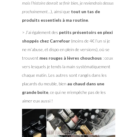
mais l’histoire devrait se finir bien, je reviendrais dessus
prochainement…
), ainsi que
tout un tas de
produits essentiels à ma routine
.
> J’ai également des
petits présentoirs en plexi
shoppés chez Carrefour
(moins de 4€ l’un si je
ne m’abuse, et dispo en plein de versions), où se
trouvent
mes rouges à lèvres chouchous
: ceux
vers lesquels je tends la main systématiquement
chaque matin. Les autres sont rangés dans les
placards du meuble, bien
au chaud dans une
grande boite
, ce qui ne m’empêche pas de les
aimer eux aussi !