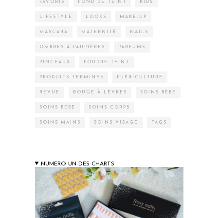
FAVORIS
FOND DE TEINT
KIDS
LIFESTYLE
LOOKS
MAKE-UP
MASCARA
MATERNITÉ
NAILS
OMBRES À PAUPIÈRES
PARFUMS
PINCEAUX
POUDRE TEINT
PRODUITS TERMINÉS
PUÉRICULTURE
REVUE
ROUGE À LÈVRES
SOINS BÉBÉ
SOINS BÉBÉ
SOINS CORPS
SOINS MAINS
SOINS VISAGE
TAGS
NUMERO UN DES CHARTS