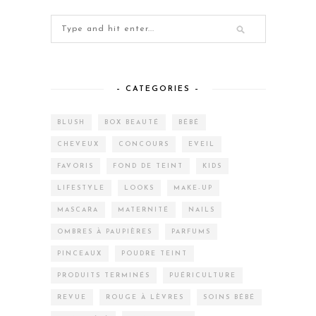
– CATEGORIES –
BLUSH
BOX BEAUTÉ
BÉBÉ
CHEVEUX
CONCOURS
EVEIL
FAVORIS
FOND DE TEINT
KIDS
LIFESTYLE
LOOKS
MAKE-UP
MASCARA
MATERNITÉ
NAILS
OMBRES À PAUPIÈRES
PARFUMS
PINCEAUX
POUDRE TEINT
PRODUITS TERMINÉS
PUÉRICULTURE
REVUE
ROUGE À LÈVRES
SOINS BÉBÉ