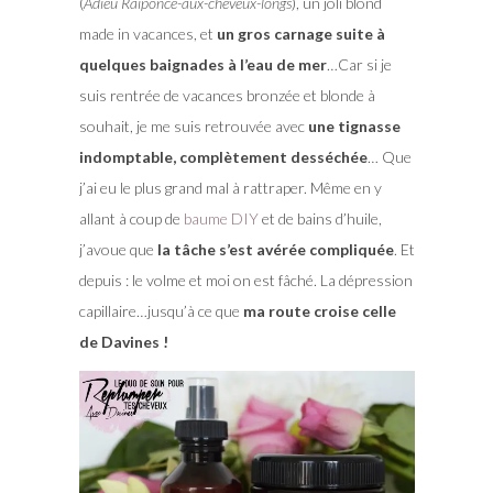
(
Adieu Raiponce-aux-cheveux-longs
), un joli blond
made in vacances, et
un gros carnage suite à
quelques baignades à l’eau de mer
…Car si je
suis rentrée de vacances bronzée et blonde à
souhait, je me suis retrouvée avec
une tignasse
indomptable, complètement desséchée
… Que
j’ai eu le plus grand mal à rattraper. Même en y
allant à coup de
baume DIY
et de bains d’huile,
j’avoue que
la tâche s’est avérée compliquée
. Et
depuis : le volme et moi on est fâché. La dépression
capillaire…jusqu’à ce que
ma route croise celle
de Davines !