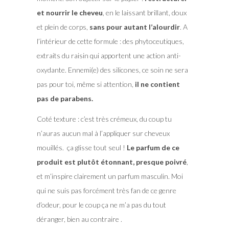
et nourrir le cheveu
, en le laissant brillant, doux
et plein de corps,
sans pour autant l’alourdir
. A
l’intérieur de cette formule : des phytoceutiques,
extraits du raisin qui apportent une action anti-
oxydante. Ennemi(e) des silicones, ce soin ne sera
pas pour toi, même si attention,
il ne contient
pas de parabens.
Coté texture : c’est très crémeux, du coup tu
n’auras aucun mal à l’appliquer sur cheveux
mouillés. ça glisse tout seul !
Le parfum de ce
produit est plutôt étonnant, presque poivré
,
et m’inspire clairement un parfum masculin. Moi
qui ne suis pas forcément très fan de ce genre
d’odeur, pour le coup ça ne m’a pas du tout
déranger, bien au contraire .