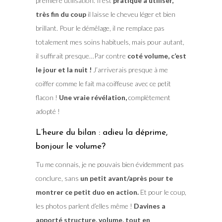
première utilisation. Il est
pratique à utiliser,
très fin du coup
il laisse le cheveu léger et bien
brillant. Pour le démêlage, il ne remplace pas
totalement mes soins habituels, mais pour autant,
il suffirait presque…Par contre
coté volume, c’est
le jour et la nuit !
J’arriverais presque à me
coiffer comme le fait ma coiffeuse avec ce petit
flacon !
Une vraie révélation,
complètement
adopté !
L’heure du bilan : adieu la déprime,
bonjour le volume?
Tu me connais, je ne pouvais bien évidemment pas
conclure, sans
un petit avant/après pour te
montrer ce petit duo en action.
Et pour le coup,
les photos parlent d’elles même !
Davines a
apporté structure, volume, tout en