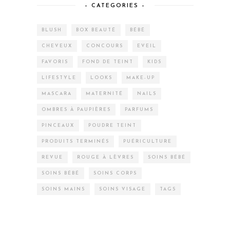
– CATEGORIES –
BLUSH
BOX BEAUTÉ
BÉBÉ
CHEVEUX
CONCOURS
EVEIL
FAVORIS
FOND DE TEINT
KIDS
LIFESTYLE
LOOKS
MAKE-UP
MASCARA
MATERNITÉ
NAILS
OMBRES À PAUPIÈRES
PARFUMS
PINCEAUX
POUDRE TEINT
PRODUITS TERMINÉS
PUÉRICULTURE
REVUE
ROUGE À LÈVRES
SOINS BÉBÉ
SOINS BÉBÉ
SOINS CORPS
SOINS MAINS
SOINS VISAGE
TAGS