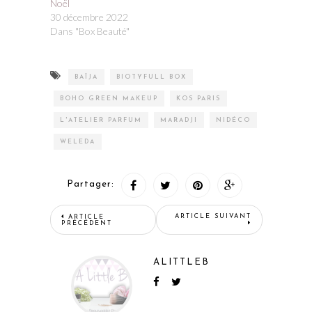
Noël
30 décembre 2022
Dans "Box Beauté"
BAÏJA
BIOTYFULL BOX
BOHO GREEN MAKEUP
KOS PARIS
L'ATELIER PARFUM
MARADJI
NIDÉCO
WELEDA
Partager:
ARTICLE SUIVANT
ARTICLE
PRÉCÉDENT
ALITTLEB