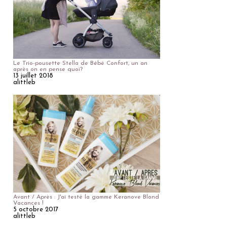
Le Trio-pousette Stella de Bébé Confort, un an
après on en pense quoi?
13 juillet 2018
alittleb
Avant / Après : J'ai testé la gamme Keranove Blond
Vacances !
5 octobre 2017
alittleb