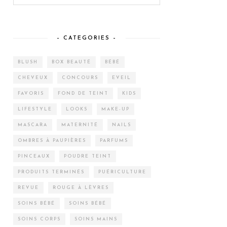
– CATEGORIES –
BLUSH
BOX BEAUTÉ
BÉBÉ
CHEVEUX
CONCOURS
EVEIL
FAVORIS
FOND DE TEINT
KIDS
LIFESTYLE
LOOKS
MAKE-UP
MASCARA
MATERNITÉ
NAILS
OMBRES À PAUPIÈRES
PARFUMS
PINCEAUX
POUDRE TEINT
PRODUITS TERMINÉS
PUÉRICULTURE
REVUE
ROUGE À LÈVRES
SOINS BÉBÉ
SOINS BÉBÉ
SOINS CORPS
SOINS MAINS