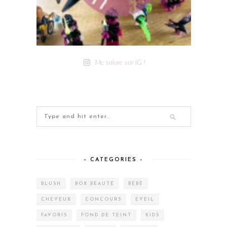
Me suivre sur IG !
– CATEGORIES –
BLUSH
BOX BEAUTÉ
BÉBÉ
CHEVEUX
CONCOURS
EVEIL
FAVORIS
FOND DE TEINT
KIDS