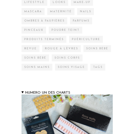
LIFESTYLE
LOOKS
MAKE-UP
MASCARA
MATERNITÉ
NAILS
OMBRES À PAUPIÈRES
PARFUMS
PINCEAUX
POUDRE TEINT
PRODUITS TERMINÉS
PUÉRICULTURE
REVUE
ROUGE À LÈVRES
SOINS BÉBÉ
SOINS BÉBÉ
SOINS CORPS
SOINS MAINS
SOINS VISAGE
TAGS
NUMERO UN DES CHARTS