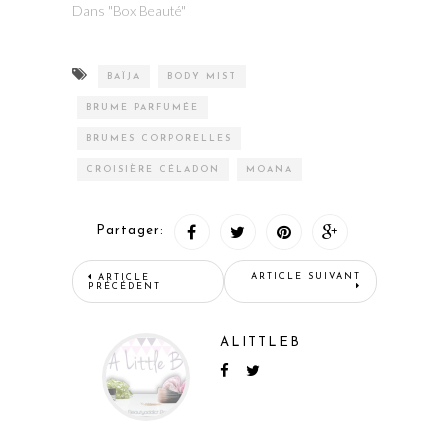
Dans "Box Beauté"
BAÏJA
BODY MIST
BRUME PARFUMÉE
BRUMES CORPORELLES
CROISIÈRE CÉLADON
MOANA
Partager:
ARTICLE SUIVANT
ARTICLE
PRÉCÉDENT
ALITTLEB