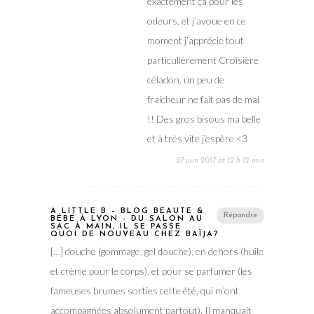
éxactement ça pour les
odeurs, et j’avoue en ce
moment j’apprécie tout
particulièrement Croisière
céladon, un peu de
fraicheur ne fait pas de mal
!! Des gros bisous ma belle
et à très vite j’espère <3
27 juin 2017 at 12 h 12 min
A LITTLE B – BLOG BEAUTÉ &
Répondre
BÉBÉ À LYON - DU SALON AU
SAC À MAIN, IL SE PASSE
QUOI DE NOUVEAU CHEZ BAÏJA?
[…] douche (gommage, gel douche), en dehors (huile
et crème pour le corps), et pour se parfumer (les
fameuses brumes sorties cette été, qui m’ont
accompagnées absolument partout). Il manquait