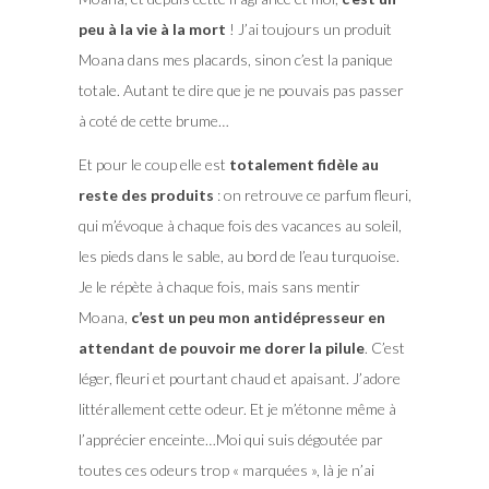
peu à la vie à la mort
! J’ai toujours un produit
Moana dans mes placards, sinon c’est la panique
totale. Autant te dire que je ne pouvais pas passer
à coté de cette brume…
Et pour le coup elle est
totalement fidèle au
reste des produits
: on retrouve ce parfum fleuri,
qui m’évoque à chaque fois des vacances au soleil,
les pieds dans le sable, au bord de l’eau turquoise.
Je le répète à chaque fois, mais sans mentir
Moana,
c’est un peu mon antidépresseur en
attendant de pouvoir me dorer la pilule
. C’est
léger, fleuri et pourtant chaud et apaisant. J’adore
littérallement cette odeur. Et je m’étonne même à
l’apprécier enceinte…Moi qui suis dégoutée par
toutes ces odeurs trop « marquées », là je n’ai