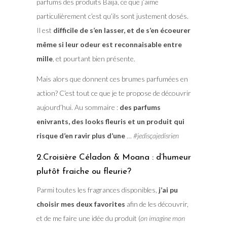
parfums des produits Baïja, ce que j’aime
particulièrement c’est qu’ils sont justement dosés.
Il est
difficile de s’en lasser, et de s’en écoeurer
même si leur odeur est reconnaisable entre
mille
, et pourtant bien présente.
Mais alors que donnent ces brumes parfumées en
action? C’est tout ce que je te propose de découvrir
aujourd’hui. Au sommaire :
des parfums
enivrants, des looks fleuris et un produit qui
risque d’en ravir plus d’une
…
#jedisçajedisrien
2.Croisière Céladon & Moana : d’humeur
plutôt fraiche ou fleurie?
Parmi toutes les fragrances disponibles,
j’ai pu
choisir mes deux favorites
afin de les découvrir,
et de me faire une idée du produit (
on imagine mon