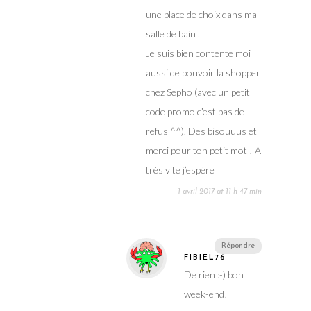
une place de choix dans ma
salle de bain .
Je suis bien contente moi
aussi de pouvoir la shopper
chez Sepho (avec un petit
code promo c’est pas de
refus ^^). Des bisouuus et
merci pour ton petit mot ! A
très vite j’espère
1 avril 2017 at 11 h 47 min
Répondre
FIBIEL76
De rien :-) bon
week-end!