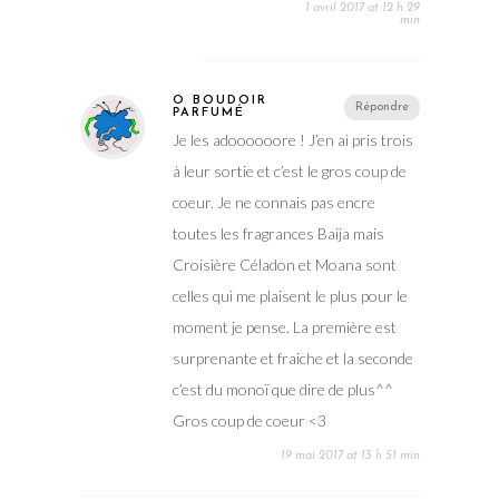
1 avril 2017 at 12 h 29
min
Ô BOUDOIR
Répondre
PARFUMÉ
Je les adoooooore ! J’en ai pris trois
à leur sortie et c’est le gros coup de
coeur. Je ne connais pas encre
toutes les fragrances Baija mais
Croisière Céladon et Moana sont
celles qui me plaisent le plus pour le
moment je pense. La première est
surprenante et fraiche et la seconde
c’est du monoï que dire de plus^^
Gros coup de coeur <3
19 mai 2017 at 13 h 51 min