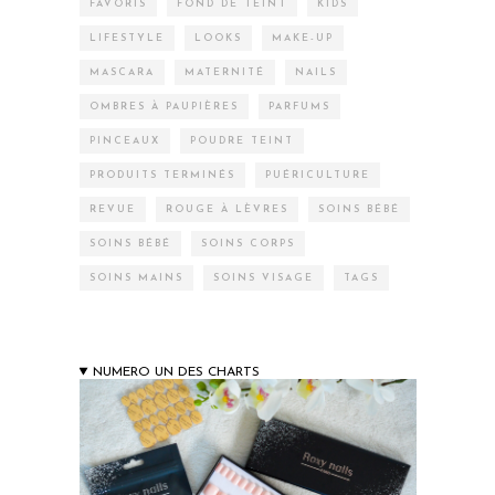
FAVORIS
FOND DE TEINT
KIDS
LIFESTYLE
LOOKS
MAKE-UP
MASCARA
MATERNITÉ
NAILS
OMBRES À PAUPIÈRES
PARFUMS
PINCEAUX
POUDRE TEINT
PRODUITS TERMINÉS
PUÉRICULTURE
REVUE
ROUGE À LÈVRES
SOINS BÉBÉ
SOINS BÉBÉ
SOINS CORPS
SOINS MAINS
SOINS VISAGE
TAGS
NUMERO UN DES CHARTS