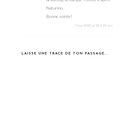
Naturino.
Bonne soirée!
7 mai 2022 at 22 h 42 min
LAISSE UNE TRACE DE TON PASSAGE...