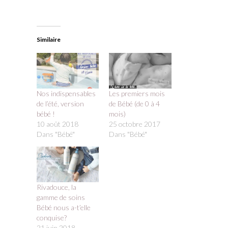
Similaire
Nos indispensables
Les premiers mois
de l’été, version
de Bébé (de 0 à 4
bébé !
mois)
10 août 2018
25 octobre 2017
Dans "Bébé"
Dans "Bébé"
Rivadouce, la
gamme de soins
Bébé nous a-t’elle
conquise?
21 juin 2018