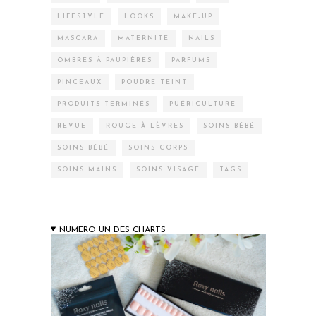
LIFESTYLE
LOOKS
MAKE-UP
MASCARA
MATERNITÉ
NAILS
OMBRES À PAUPIÈRES
PARFUMS
PINCEAUX
POUDRE TEINT
PRODUITS TERMINÉS
PUÉRICULTURE
REVUE
ROUGE À LÈVRES
SOINS BÉBÉ
SOINS BÉBÉ
SOINS CORPS
SOINS MAINS
SOINS VISAGE
TAGS
NUMERO UN DES CHARTS