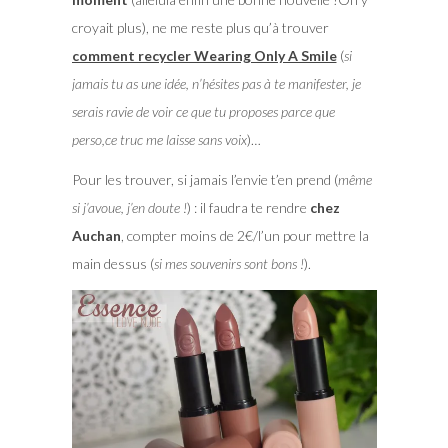
croyait plus), ne me reste plus qu’à trouver
comment recycler Wearing Only A Smile
(
si
jamais tu as une idée, n’hésites pas à te manifester, je
serais ravie de voir ce que tu proposes parce que
perso,ce truc me laisse sans voix
)…
Pour les trouver, si jamais l’envie t’en prend (
même
si j’avoue, j’en doute !
) : il faudra te rendre
chez
Auchan
, compter moins de 2€/l’un pour mettre la
main dessus (
si mes souvenirs sont bons !
).