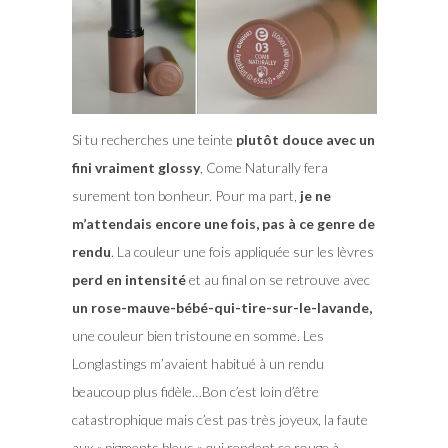
Si tu recherches une teinte
plutôt douce avec un
fini vraiment glossy
, Come Naturally fera
surement ton bonheur. Pour ma part,
je ne
m’attendais encore une fois, pas à ce genre de
rendu
. La couleur une fois appliquée sur les lèvres
perd en intensité
et au final on se retrouve avec
un rose-mauve-bébé-qui-tire-sur-le-lavande,
une couleur bien tristoune en somme. Les
Longlastings m’avaient habitué à un rendu
beaucoup plus fidèle…Bon c’est loin d’être
catastrophique mais c’est pas très joyeux, la faute
aux « pigments bleus » qui rendent ce rouge à