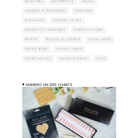
MASCARA
MATERNITÉ
NAILS
OMBRES À PAUPIÈRES
PARFUMS
PINCEAUX
POUDRE TEINT
PRODUITS TERMINÉS
PUÉRICULTURE
REVUE
ROUGE À LÈVRES
SOINS BÉBÉ
SOINS BÉBÉ
SOINS CORPS
SOINS MAINS
SOINS VISAGE
TAGS
NUMERO UN DES CHARTS