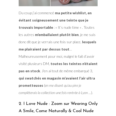
Du coup j’ai commencé
ma petite wishlist, en
évitant soigneusement une teinte que je
trouvais importable
: « It’s nude time « . Toutes
les autres
m’emballaient plutôt bien
, je me suis
donc dit que je verrais une fois sur place,
lesquels
me plairaient par dessus tout
…
Malheureusement pour moi, malgré le fait d’avoir
visité plusieurs DM,
toutes les teintes n’étaient
pas en stock
. J’en ai tout de même embarqué 3,
qui swatchés en magasin m’avaient l’air ultra
prometteuses
(
en me disant qu’au pire je
complèterais la collection une fois rentrée à Lyon …
).
2. I Love Nude : Zoom sur Wearing Only
A Smile, Come Naturally & Cool Nude