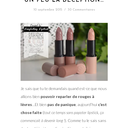
UN PEU LA DÉCEPTION…
10 septembre 2015
/
30 Commentaires
Je sais que tu te demandais quand est-ce que nous
allions bien
pouvoir reparler de rouges à
lèvres
…Et bien
pas de panique
, aujourd’hui
c’est
chose faite
(
tout ce temps sans papoter lipstick, ça
commencait à devenir long !
). Comme tu le sais sans