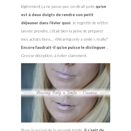
légèrement ça ne passe pas, on dirait juste
qu’on
est à deux doigts de rendre son petit
déjeuner dans l’évier quoi
. Je regrette de m’être
laissée prendre, c’était bien la peine de préparer
mes achats tiens… »Wearing only a smile », really?
Encore faudrait-il qu’on puisse le distinguer
…
Grosse déception, à éviter clairement.
Pour ce qui est de la seconde teinte,
il s’agit du