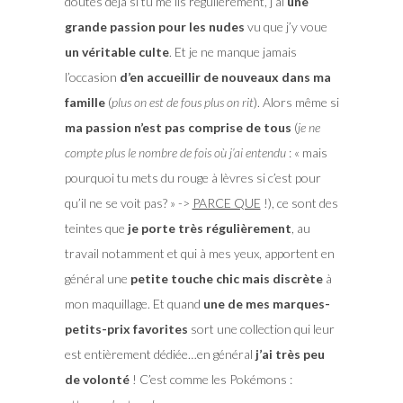
doutes déjà si tu me lis régulièrement, j’ai
une
grande passion pour les nudes
vu que j’y voue
un véritable culte
. Et je ne manque jamais
l’occasion
d’en accueillir de nouveaux dans ma
famille
(
plus on est de fous plus on rit
). Alors même si
ma passion n’est pas comprise de tous
(
je ne
compte plus le nombre de fois où j’ai entendu
: « mais
pourquoi tu mets du rouge à lèvres si c’est pour
qu’il ne se voit pas? » ->
PARCE QUE
!), ce sont des
teintes que
je porte très régulièrement
, au
travail notamment et qui à mes yeux, apportent en
général une
petite touche chic mais discrète
à
mon maquillage. Et quand
une de mes marques-
petits-prix favorites
sort une collection qui leur
est entièrement dédiée…en général
j’ai très peu
de volonté
! C’est comme les Pokémons :