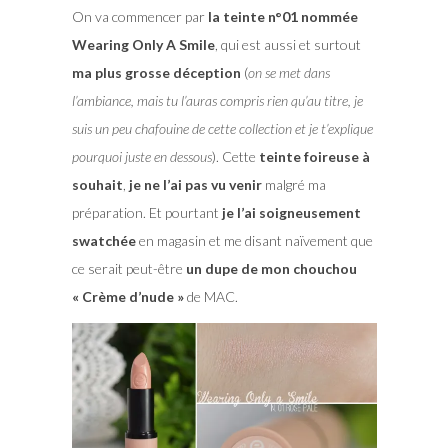
On va commencer par
la teinte n°01 nommée
Wearing Only A Smile
, qui est aussi et surtout
ma plus grosse déception
(
on se met dans
l’ambiance, mais tu l’auras compris rien qu’au titre, je
suis un peu chafouine de cette collection et je t’explique
pourquoi juste en dessous
). Cette
teinte foireuse à
souhait
,
je ne l’ai pas vu venir
malgré ma
préparation. Et pourtant
je l’ai soigneusement
swatchée
en magasin et me disant naïvement que
ce serait peut-être
un dupe de mon chouchou
« Crème d’nude »
de MAC.