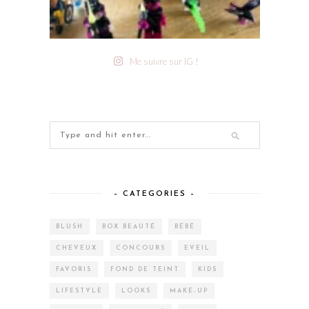
Me suivre sur IG !
– CATEGORIES –
BLUSH
BOX BEAUTÉ
BÉBÉ
CHEVEUX
CONCOURS
EVEIL
FAVORIS
FOND DE TEINT
KIDS
LIFESTYLE
LOOKS
MAKE-UP