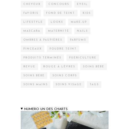
CHEVEUX
CONCOURS
EVEIL
FAVORIS
FOND DE TEINT
KIDS
LIFESTYLE
LOOKS
MAKE-UP
MASCARA
MATERNITÉ
NAILS
OMBRES À PAUPIÈRES
PARFUMS
PINCEAUX
POUDRE TEINT
PRODUITS TERMINÉS
PUÉRICULTURE
REVUE
ROUGE À LÈVRES
SOINS BÉBÉ
SOINS BÉBÉ
SOINS CORPS
SOINS MAINS
SOINS VISAGE
TAGS
NUMERO UN DES CHARTS