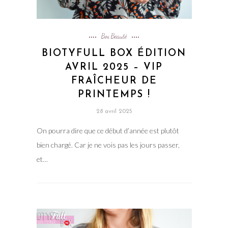
Box Beauté
BIOTYFULL BOX ÉDITION
AVRIL 2025 – VIP
FRAÎCHEUR DE
PRINTEMPS !
28 avril 2025
On pourra dire que ce début d’année est plutôt
bien chargé. Car je ne vois pas les jours passer,
et…