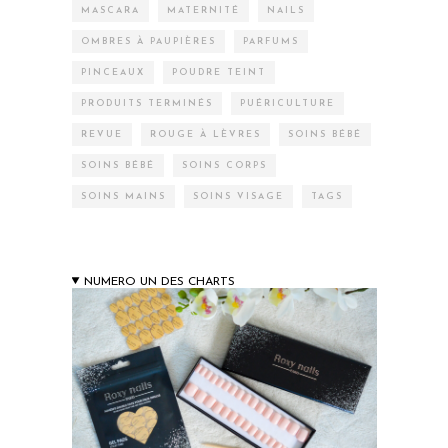
MASCARA
MATERNITÉ
NAILS
OMBRES À PAUPIÈRES
PARFUMS
PINCEAUX
POUDRE TEINT
PRODUITS TERMINÉS
PUÉRICULTURE
REVUE
ROUGE À LÈVRES
SOINS BÉBÉ
SOINS BÉBÉ
SOINS CORPS
SOINS MAINS
SOINS VISAGE
TAGS
NUMERO UN DES CHARTS