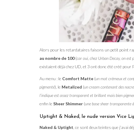
Alors pour les retardataires faisons un petit point r
au nombre de 100
(
car oui, chez Urban Decay, on est p
existaient déjà chez UD, et 3 ont donc été créé pour l
Au menu : le
Comfort Matte
(
un mat crémeux et confo
pigmenté
), le
Metalized
(
un cream contenant des nacres 
l’indique est assez transparent et brillant mais bien pigm
enfin le
Sheer Shimmer
(
une base sheer transparente à l
Uptight & Naked, le nude version Vice Lip
Naked & Uptight
, ce sont deux teintes que j’avai d