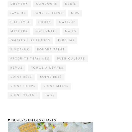
CHEVEUX
CONCOURS
EVEIL
FAVORIS
FOND DE TEINT
KIDS
LIFESTYLE
LOOKS
MAKE-UP
MASCARA
MATERNITÉ
NAILS
OMBRES À PAUPIÈRES
PARFUMS
PINCEAUX
POUDRE TEINT
PRODUITS TERMINÉS
PUÉRICULTURE
REVUE
ROUGE À LÈVRES
SOINS BÉBÉ
SOINS BÉBÉ
SOINS CORPS
SOINS MAINS
SOINS VISAGE
TAGS
NUMERO UN DES CHARTS