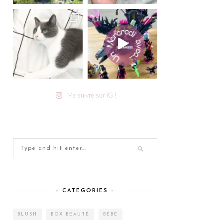
Me suivre sur IG !
– CATEGORIES –
BLUSH
BOX BEAUTÉ
BÉBÉ