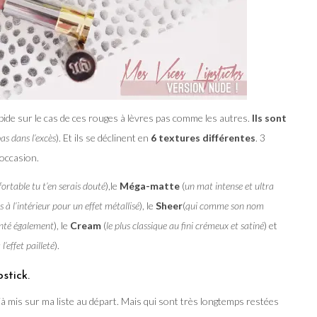
apide sur le cas de ces rouges à lèvres pas comme les autres.
Ils sont
as dans l’excès
). Et ils se déclinent en
6 textures différentes
. 3
’occasion.
rtable tu t’en serais douté
),le
Méga-matte
(
un mat intense et ultra
à l’intérieur pour un effet
métallisé
), le
Sheer
(
qui comme son nom
enté également
), le
Cream
(
le plus classique au fini crémeux et satiné
) et
’effet pailleté
).
stick.
éjà mis sur ma liste au départ. Mais qui sont très longtemps restées