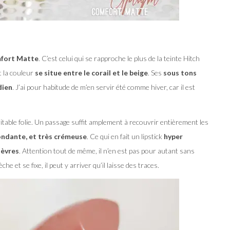
mfort Matte
. C’est celui qui se rapproche le plus de la teinte Hitch
nt la couleur
se situe entre le corail et le beige
. Ses
sous tons
dien
. J’ai pour habitude de m’en servir été comme hiver, car il est
table folie. Un passage suffit amplement à recouvrir entièrement les
ondante, et très crémeuse
. Ce qui en fait un lipstick
hyper
lèvres
. Attention tout de même, il n’en est pas pour autant sans
 et se fixe, il peut y arriver qu’il laisse des traces.