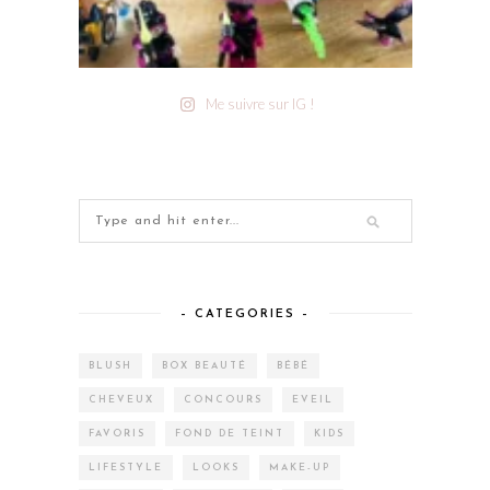
Me suivre sur IG !
– CATEGORIES –
BLUSH
BOX BEAUTÉ
BÉBÉ
CHEVEUX
CONCOURS
EVEIL
FAVORIS
FOND DE TEINT
KIDS
LIFESTYLE
LOOKS
MAKE-UP