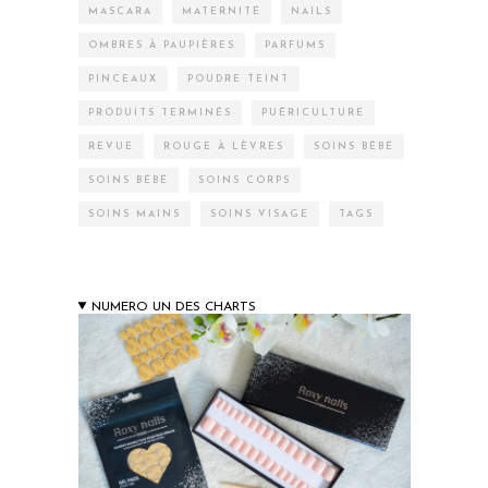
MASCARA
MATERNITÉ
NAILS
OMBRES À PAUPIÈRES
PARFUMS
PINCEAUX
POUDRE TEINT
PRODUITS TERMINÉS
PUÉRICULTURE
REVUE
ROUGE À LÈVRES
SOINS BÉBÉ
SOINS BÉBÉ
SOINS CORPS
SOINS MAINS
SOINS VISAGE
TAGS
NUMERO UN DES CHARTS