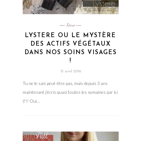
Revue
LYSTERE OU LE MYSTÈRE
DES ACTIFS VÉGÉTAUX
DANS NOS SOINS VISAGES
!
15 avril 2016
Tu ne le sais peut-être pas, mais depuis 3 ans
maintenant j’écris quasi toutes les semaines par ici
(!!! Oui…