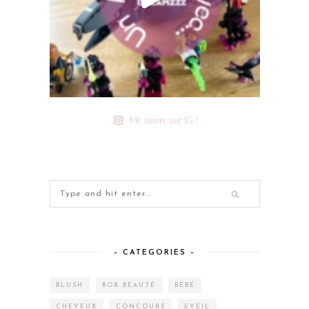
Me suivre sur IG !
– CATEGORIES –
BLUSH
BOX BEAUTÉ
BÉBÉ
CHEVEUX
CONCOURS
EVEIL