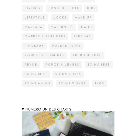
FAVORIS
FOND DE TEINT
KIDS
LIFESTYLE
LOOKS
MAKE-UP
MASCARA
MATERNITÉ
NAILS
OMBRES À PAUPIÈRES
PARFUMS
PINCEAUX
POUDRE TEINT
PRODUITS TERMINÉS
PUÉRICULTURE
REVUE
ROUGE À LÈVRES
SOINS BÉBÉ
SOINS BÉBÉ
SOINS CORPS
SOINS MAINS
SOINS VISAGE
TAGS
NUMERO UN DES CHARTS