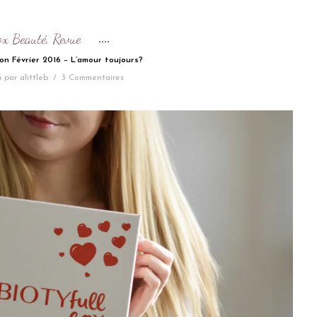
ox Beauté
Revue
,
ion Février 2016 – L’amour toujours?
6
par
alittleb
/
3 Commentaires