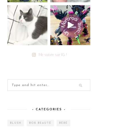
Me suivre sur IG !
– CATEGORIES –
BLUSH
BOX BEAUTÉ
BÉBÉ