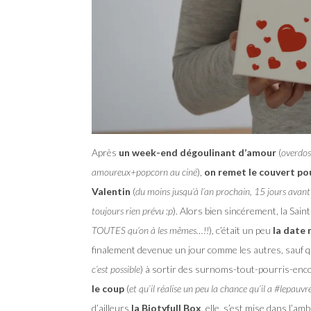
Après
un week-end dégoulinant d’amour
(
overdos
amoureux+popcorn au ciné
),
on remet le couvert po
Valentin
(
du moins jusqu’à l’an prochain, 15 jours avant
toujours rien prévu :p
). Alors bien sincérement, la Sain
TOUTES qu’on à les mêmes…!!
), c’était un peu
la date 
finalement devenue un jour comme les autres, sauf que
c’est possible
) à sortir des surnoms-tout-pourris-enc
le coup
(
et qu’il réalise un peu la chance qu’il a #lepauvr
d’ailleurs
la Biotyfull Box
, elle, s’est mise dans l’