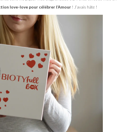
ction love-love pour célébrer l’Amour
! J’avais hâte !