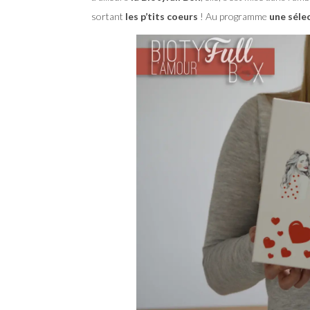
sortant
les p’tits coeurs
! Au programme
une séle