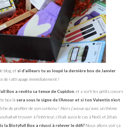
e blog, et
si d’ailleurs tu as loupé la dernière box de Janvier
nce de rattrapage immédiatement !
full Box a revêtu sa tenue de Cupidon
, et a sorti les petits coeurs
te box là
sera sous le signe de l’Amour et si ton Valentin n’est
pêche de profiter de son contenu ! Alors j’avoue qu’avec un thème
uhaitait trouver à l’intérieur, c’était aussi le cas à Noël, et j’étais
is la Biotyfull Box a réussi à relever le défi?
Nous allons voir ça