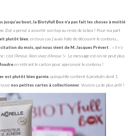
 jusqu’au bout, la Biotyfull Box n’a pas fait les choses à moitié
me Zoé a pensé à assortir son top au reste de la box ! Pour ma part
it plutôt bien
, en tous cas j’avais hâte de découvrir le contenu…
a citation du mois, qui nous vient de M. Jacques Prévert
: »
Il n’y
ne : c’est l’Amour. Alors vivez d’Amour !
« . Le message est on ne peut plus
 foudre
en retirant le carton pour apercevoir le contenu !
er est plutôt bien garnie
, puisqu’elle contient 6 produits dont 1
trouve
nos petites cartes à collectionner
. Voyons ça de plus prêt !