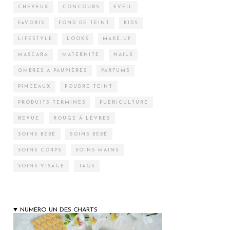
CHEVEUX
CONCOURS
EVEIL
FAVORIS
FOND DE TEINT
KIDS
LIFESTYLE
LOOKS
MAKE-UP
MASCARA
MATERNITÉ
NAILS
OMBRES À PAUPIÈRES
PARFUMS
PINCEAUX
POUDRE TEINT
PRODUITS TERMINÉS
PUÉRICULTURE
REVUE
ROUGE À LÈVRES
SOINS BÉBÉ
SOINS BÉBÉ
SOINS CORPS
SOINS MAINS
SOINS VISAGE
TAGS
NUMERO UN DES CHARTS