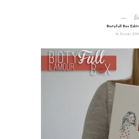
B
Biotyfull Box Edit
16 février 201