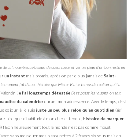
e de calinous-bisous-bisous, de coeurcoeur et ventre plein d’un bon resto en
ur un instant
mais promis, après on parle plus jamais de
Saint-
 le moment fatidique…histoire que Mister B ai le temps de réaliser qu’il a
t Valentin,
je l’ai longtemps détestée
(je te passe les raisons, on sait
maudite du calendrier
durant mon adolescence. Avec le temps, c’est
 ce jour là, je suis
juste un peu plus relou qu’au quotidien
(
sisi
ore-pire-que-d’habitude à mon cher et tendre,
histoire de marquer
e
) ! Bon heureusement tout le monde n’est pas comme moi,et
ambiance sans me piquer mes blagounettes à 2 francs six sous mais en