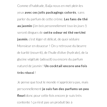
Comme d’habitude, Baïja nous en met plein les
yeux
avec ces jolis packagings colorés
, sans
parler du parfum de cette crème.
Les fans de thé
au jasmin
(
j’en bois personnellement tous les jours !
)
seront dingues de
cette odeur mi thé vert/mi
jasmin
, c’est léger et délicat, de quoi séduire
Monsieur en douceur ! On y retrouve du beurre
de karité (nourrit), de l’huile d’olive (hydrate), de la
glycine végétale (adoucit) ou encore du parfum
naturel de jasmin !
Un cocktail encore une fois
très réussi
!
Je pense que tout le monde n’appréciera pas, mais
personnellement
je suis fan des parfums un peu
fleuri
donc pour cette fois encore je suis très
contente ! ça n’est pas un produit bio à