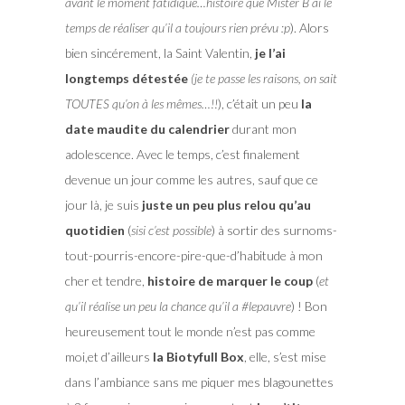
avant le moment fatidique…histoire que Mister B ai le
temps de réaliser qu’il a toujours rien prévu :p
). Alors
bien sincérement, la Saint Valentin,
je l’ai
longtemps détestée
(je te passe les raisons, on sait
TOUTES qu’on à les mêmes…!!
), c’était un peu
la
date maudite du calendrier
durant mon
adolescence. Avec le temps, c’est finalement
devenue un jour comme les autres, sauf que ce
jour là, je suis
juste un peu plus relou qu’au
quotidien
(
sisi c’est possible
) à sortir des surnoms-
tout-pourris-encore-pire-que-d’habitude à mon
cher et tendre,
histoire de marquer le coup
(
et
qu’il réalise un peu la chance qu’il a #lepauvre
) ! Bon
heureusement tout le monde n’est pas comme
moi,et d’ailleurs
la Biotyfull Box
, elle, s’est mise
dans l’ambiance sans me piquer mes blagounettes