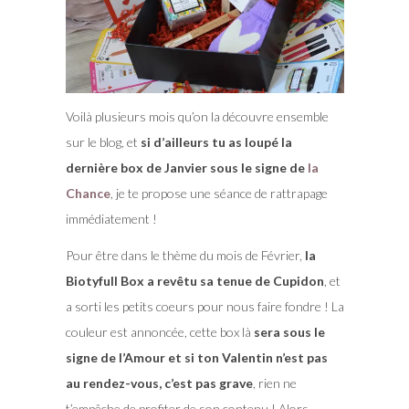
Voilà plusieurs mois qu’on la découvre ensemble
sur le blog, et
si d’ailleurs tu as loupé la
dernière box de Janvier sous le signe de
la
Chance
, je te propose une séance de rattrapage
immédiatement !
Pour être dans le thème du mois de Février,
la
Biotyfull Box a revêtu sa tenue de Cupidon
, et
a sorti les petits coeurs pour nous faire fondre ! La
couleur est annoncée, cette box là
sera sous le
signe de l’Amour et si ton Valentin n’est pas
au rendez-vous, c’est pas grave
, rien ne
t’empêche de profiter de son contenu ! Alors