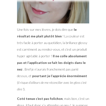
Une fois sur mes lèvres, je dois dire que
le
résultat me plait plutôt bien
! La couleur est
très facile à porter au quotidien, la brillance glossy
est carrément au rendez-vous, et c’est un produit
hyper agréable à porter !
Il ne colle absolument
pas et l’application se fait les doigts dans le
nez
. Bref je n’aurais franchement pas parié
dessus, et
pourtant je l’apprécie énormément
(
il risque d’ailleurs de me réconcilier avec les gloss c’est
dire !
).
Coté tenue c’est pas folichon
, mais bon, c’est un
gloss, il faut donc s’y attendre un peu ! Je suppose