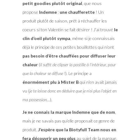
petit goodies plutôt original
, que nous
propose
Indemne
:
une chaufferette
! Un
produit plutôt de saison, prêt à réchauffer les
coeurs si ton Valentin se fait désirer ! J’ai trouvé
le
clin d’oeil plutôt sympa
, même si je connaissais
déjà le principe de ces petites bouillottes qui n’ont
pas besoin d’être chauffées pour diffuser leur
chaleur
(
il suffit de clipser la pastille à l’intérieur, pour
que la chaleur se diffuse !
). Le principe a
énormément plu à Mister B
qui n’en avait jamais
vu (
je te laisse donc en déduire que je n’ai plus l’objet en
ma possession…
).
Je ne connais la marque Indemne que de nom
,
mais je ne savais pas qu’elle proposait ce genre de
produit.
J’espère que la Biotyfull Team nous en
fera découvrir un peu plus
au sujet de la marque,