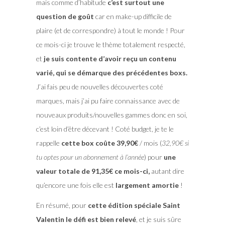
mais comme d’habitude
c’est surtout une
question de goût
car en make-up difficile de
plaire (et de correspondre) à tout le monde ! Pour
ce mois-ci je trouve le thème totalement respecté,
et
je suis contente d’avoir reçu un contenu
varié, qui se démarque des précédentes boxs.
J’ai fais peu de nouvelles découvertes coté
marques, mais j’ai pu faire connaissance avec de
nouveaux produits/nouvelles gammes donc en soi,
c’est loin d’être décevant ! Coté budget, je te le
rappelle
cette box coûte 39,90€
/ mois (
32,90€ si
tu optes pour un abonnement à l’année
) pour
une
valeur totale de 91,35€ ce mois-ci,
autant dire
qu’encore une fois elle est
largement amortie
!
En résumé, pour
cette édition spéciale Saint
Valentin le défi est bien relevé
, et je suis sûre