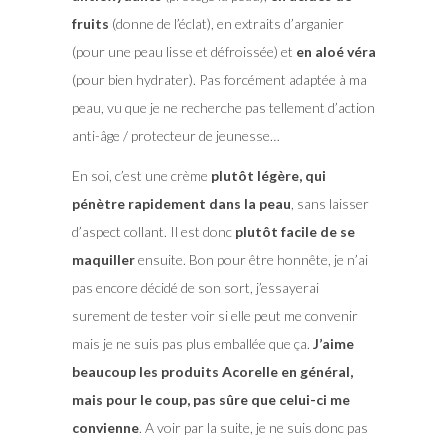
fruits
(donne de l’éclat), en extraits d’arganier
(pour une peau lisse et défroissée) et
en aloé véra
(pour bien hydrater). Pas forcément adaptée à ma
peau, vu que je ne recherche pas tellement d’action
anti-âge / protecteur de jeunesse…
En soi, c’est une crème
plutôt légère, qui
pénètre rapidement dans la peau
, sans laisser
d’aspect collant. Il est donc
plutôt facile de se
maquiller
ensuite. Bon pour être honnête, je n’ai
pas encore décidé de son sort, j’essayerai
surement de tester voir si elle peut me convenir
mais je ne suis pas plus emballée que ça.
J’aime
beaucoup les produits Acorelle en général,
mais pour le coup, pas sûre que celui-ci me
convienne
. A voir par la suite, je ne suis donc pas