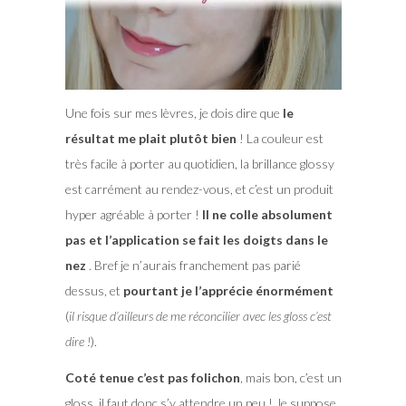
Une fois sur mes lèvres, je dois dire que
le
résultat me plait plutôt bien
! La couleur est
très facile à porter au quotidien, la brillance glossy
est carrément au rendez-vous, et c’est un produit
hyper agréable à porter !
Il ne colle absolument
pas et l’application se fait les doigts dans le
nez
. Bref je n’aurais franchement pas parié
dessus, et
pourtant je l’apprécie énormément
(
il risque d’ailleurs de me réconcilier avec les gloss c’est
dire !
).
Coté tenue c’est pas folichon
, mais bon, c’est un
gloss, il faut donc s’y attendre un peu ! Je suppose