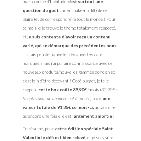
mais comme d’habitude
c’est surtout une
question de goût
car en make-up difficile de
plaire (et de correspondre) à tout le monde ! Pour
ce mois-ci je trouve le thème totalement respecté,
et
je suis contente d’avoir reçu un contenu
varié, qui se démarque des précédentes boxs.
J’ai fais peu de nouvelles découvertes coté
marques, mais j’ai pu faire connaissance avec de
nouveaux produits/nouvelles gammes donc en soi,
c’est loin d’être décevant ! Coté budget, je te le
rappelle
cette box coûte 39,90€
/ mois (
32,90€ si
tu optes pour un abonnement à l’année
) pour
une
valeur totale de 91,35€ ce mois-ci,
autant dire
qu’encore une fois elle est
largement amortie
!
En résumé, pour
cette édition spéciale Saint
Valentin le défi est bien relevé
, et je suis sûre