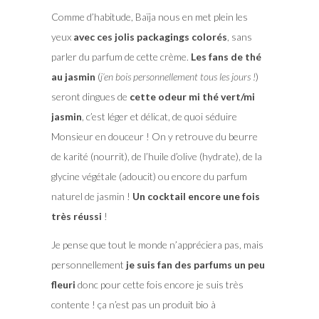
Comme d’habitude, Baïja nous en met plein les
yeux
avec ces jolis packagings colorés
, sans
parler du parfum de cette crème.
Les fans de thé
au jasmin
(
j’en bois personnellement tous les jours !
)
seront dingues de
cette odeur mi thé vert/mi
jasmin
, c’est léger et délicat, de quoi séduire
Monsieur en douceur ! On y retrouve du beurre
de karité (nourrit), de l’huile d’olive (hydrate), de la
glycine végétale (adoucit) ou encore du parfum
naturel de jasmin !
Un cocktail encore une fois
très réussi
!
Je pense que tout le monde n’appréciera pas, mais
personnellement
je suis fan des parfums un peu
fleuri
donc pour cette fois encore je suis très
contente ! ça n’est pas un produit bio à