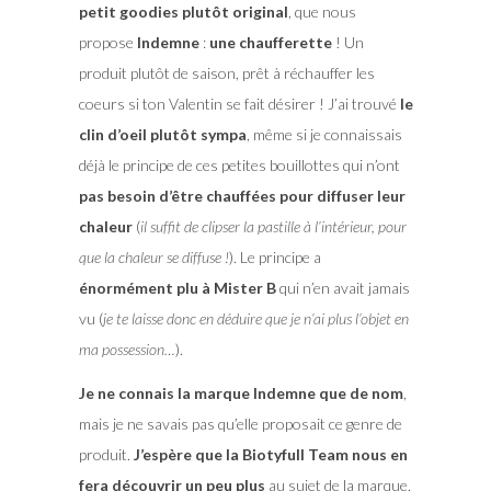
petit goodies plutôt original
, que nous
propose
Indemne
:
une chaufferette
! Un
produit plutôt de saison, prêt à réchauffer les
coeurs si ton Valentin se fait désirer ! J’ai trouvé
le
clin d’oeil plutôt sympa
, même si je connaissais
déjà le principe de ces petites bouillottes qui n’ont
pas besoin d’être chauffées pour diffuser leur
chaleur
(
il suffit de clipser la pastille à l’intérieur, pour
que la chaleur se diffuse !
). Le principe a
énormément plu à Mister B
qui n’en avait jamais
vu (
je te laisse donc en déduire que je n’ai plus l’objet en
ma possession…
).
Je ne connais la marque Indemne que de nom
,
mais je ne savais pas qu’elle proposait ce genre de
produit.
J’espère que la Biotyfull Team nous en
fera découvrir un peu plus
au sujet de la marque,