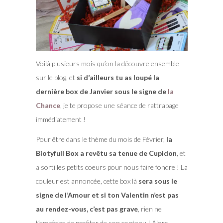
Voilà plusieurs mois qu’on la découvre ensemble
sur le blog, et
si d’ailleurs tu as loupé la
dernière box de Janvier sous le signe de
la
Chance
, je te propose une séance de rattrapage
immédiatement !
Pour être dans le thème du mois de Février,
la
Biotyfull Box a revêtu sa tenue de Cupidon
, et
a sorti les petits coeurs pour nous faire fondre ! La
couleur est annoncée, cette box là
sera sous le
signe de l’Amour et si ton Valentin n’est pas
au rendez-vous, c’est pas grave
, rien ne
t’empêche de profiter de son contenu ! Alors