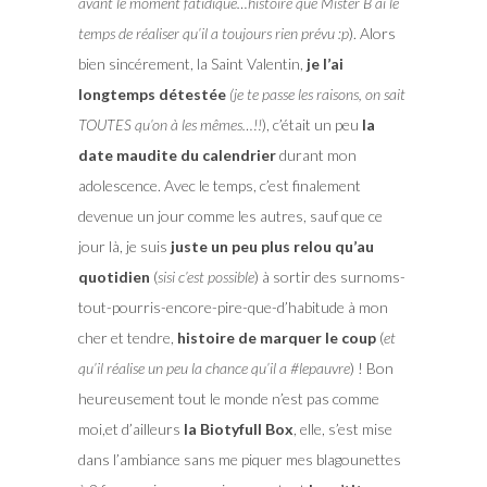
avant le moment fatidique…histoire que Mister B ai le
temps de réaliser qu’il a toujours rien prévu :p
). Alors
bien sincérement, la Saint Valentin,
je l’ai
longtemps détestée
(je te passe les raisons, on sait
TOUTES qu’on à les mêmes…!!
), c’était un peu
la
date maudite du calendrier
durant mon
adolescence. Avec le temps, c’est finalement
devenue un jour comme les autres, sauf que ce
jour là, je suis
juste un peu plus relou qu’au
quotidien
(
sisi c’est possible
) à sortir des surnoms-
tout-pourris-encore-pire-que-d’habitude à mon
cher et tendre,
histoire de marquer le coup
(
et
qu’il réalise un peu la chance qu’il a #lepauvre
) ! Bon
heureusement tout le monde n’est pas comme
moi,et d’ailleurs
la Biotyfull Box
, elle, s’est mise
dans l’ambiance sans me piquer mes blagounettes