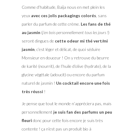
Comme d’habitude, Baïja nous en met plein les
yeux
avec ces jolis packagings colorés
, sans
parler du parfum de cette crème.
Les fans de thé
au jasmin
(
j’en bois personnellement tous les jours !
)
seront dingues de
cette odeur mi thé vert/mi
jasmin
, c’est léger et délicat, de quoi séduire
Monsieur en douceur ! On y retrouve du beurre
de karité (nourrit), de l’huile d’olive (hydrate), de la
glycine végétale (adoucit) ou encore du parfum
naturel de jasmin !
Un cocktail encore une fois
très réussi
!
Je pense que tout le monde n’appréciera pas, mais
personnellement
je suis fan des parfums un peu
fleuri
donc pour cette fois encore je suis très
contente ! ça n’est pas un produit bio à