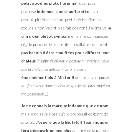
petit goodies plutôt original
, que nous
propose
Indemne
:
une chaufferette
! Un
produit plutôt de saison, prêt à réchauffer les
coeurs si ton Valentin se fait désirer ! J’ai trouvé
le
clin d’oeil plutôt sympa
, même si je connaissais
déjà le principe de ces petites bouillottes qui n’ont
pas besoin d’être chauffées pour diffuser leur
chaleur
(
il suffit de clipser la pastille à l’intérieur, pour
que la chaleur se diffuse !
). Le principe a
énormément plu à Mister B
qui n’en avait jamais
vu (
je te laisse donc en déduire que je n’ai plus l’objet en
ma possession…
).
Je ne connais la marque Indemne que de nom
,
mais je ne savais pas qu’elle proposait ce genre de
produit.
J’espère que la Biotyfull Team nous en
fera découvrir un peu plus
au sujet de la marque,