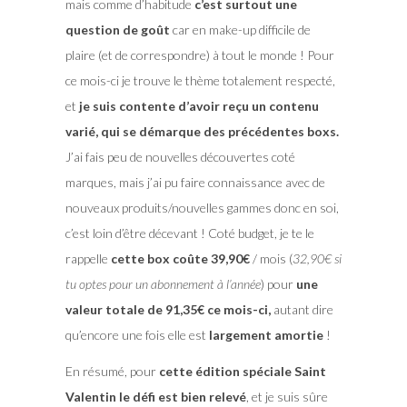
mais comme d’habitude
c’est surtout une
question de goût
car en make-up difficile de
plaire (et de correspondre) à tout le monde ! Pour
ce mois-ci je trouve le thème totalement respecté,
et
je suis contente d’avoir reçu un contenu
varié, qui se démarque des précédentes boxs.
J’ai fais peu de nouvelles découvertes coté
marques, mais j’ai pu faire connaissance avec de
nouveaux produits/nouvelles gammes donc en soi,
c’est loin d’être décevant ! Coté budget, je te le
rappelle
cette box coûte 39,90€
/ mois (
32,90€ si
tu optes pour un abonnement à l’année
) pour
une
valeur totale de 91,35€ ce mois-ci,
autant dire
qu’encore une fois elle est
largement amortie
!
En résumé, pour
cette édition spéciale Saint
Valentin le défi est bien relevé
, et je suis sûre