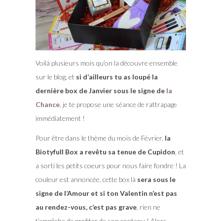
Voilà plusieurs mois qu’on la découvre ensemble
sur le blog, et
si d’ailleurs tu as loupé la
dernière box de Janvier sous le signe de
la
Chance
, je te propose une séance de rattrapage
immédiatement !
Pour être dans le thème du mois de Février,
la
Biotyfull Box a revêtu sa tenue de Cupidon
, et
a sorti les petits coeurs pour nous faire fondre ! La
couleur est annoncée, cette box là
sera sous le
signe de l’Amour et si ton Valentin n’est pas
au rendez-vous, c’est pas grave
, rien ne
t’empêche de profiter de son contenu ! Alors