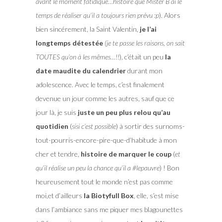
avant le moment fatidique…histoire que Mister B ai le
temps de réaliser qu’il a toujours rien prévu :p
). Alors
bien sincérement, la Saint Valentin,
je l’ai
longtemps détestée
(je te passe les raisons, on sait
TOUTES qu’on à les mêmes…!!
), c’était un peu
la
date maudite du calendrier
durant mon
adolescence. Avec le temps, c’est finalement
devenue un jour comme les autres, sauf que ce
jour là, je suis
juste un peu plus relou qu’au
quotidien
(
sisi c’est possible
) à sortir des surnoms-
tout-pourris-encore-pire-que-d’habitude à mon
cher et tendre,
histoire de marquer le coup
(
et
qu’il réalise un peu la chance qu’il a #lepauvre
) ! Bon
heureusement tout le monde n’est pas comme
moi,et d’ailleurs
la Biotyfull Box
, elle, s’est mise
dans l’ambiance sans me piquer mes blagounettes