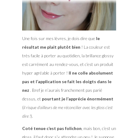
Une fois sur mes lèvres, je dois dire que
le
résultat me plait plutôt bien
! La couleur est
très facile à porter au quotidien, la brillance glossy
est carrément au rendez-vous, et c’est un produit
hyper agréable à porter !
Il ne colle absolument
pas et l’application se fait les doigts dans le
nez
. Bref je n’aurais franchement pas parié
dessus, et
pourtant je l’apprécie énormément
(
il risque d’ailleurs de me réconcilier avec les gloss c’est
dire !
).
Coté tenue c’est pas folichon
, mais bon, c’est un
gloss, il faut donc s’y attendre un peu ! Je suppose