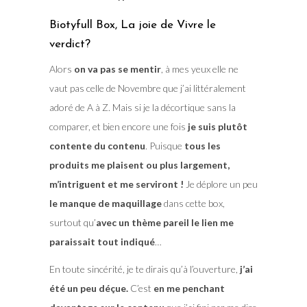
Biotyfull Box, La joie de Vivre le
verdict?
Alors
on va pas se mentir
, à mes yeux elle ne
vaut pas celle de Novembre que j’ai littéralement
adoré de A à Z. Mais si je la décortique sans la
comparer, et bien encore une fois
je suis plutôt
contente du contenu
. Puisque
tous les
produits me plaisent ou plus largement,
m’intriguent et me serviront !
Je déplore un peu
le manque de maquillage
dans cette box,
surtout qu’
avec un thème pareil le lien me
paraissait tout indiqué
…
En toute sincérité, je te dirais qu’à l’ouverture,
j’ai
été un peu déçue.
C’est
en me penchant