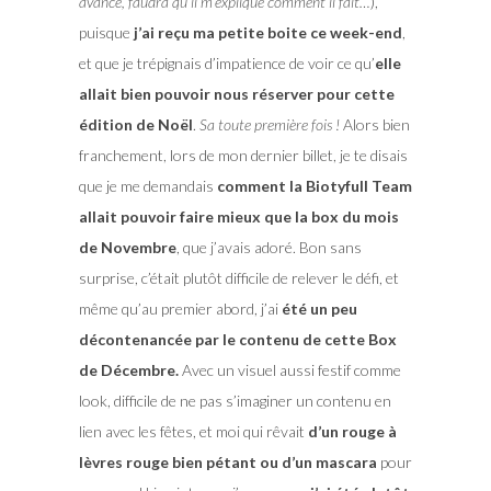
avance, faudra qu’il m’explique comment il fait…
),
puisque
j’ai reçu ma petite boite ce week-end
,
et que je trépignais d’impatience de voir ce qu’
elle
allait bien pouvoir nous réserver pour cette
édition de Noël
.
Sa toute première fois !
Alors bien
franchement, lors de mon dernier billet, je te disais
que je me demandais
comment la Biotyfull Team
allait pouvoir faire mieux que la box du mois
de Novembre
, que j’avais adoré. Bon sans
surprise, c’était plutôt difficile de relever le défi, et
même qu’au premier abord, j’ai
été un peu
décontenancée par le contenu de cette Box
de Décembre.
Avec un visuel aussi festif comme
look, difficile de ne pas s’imaginer un contenu en
lien avec les fêtes, et moi qui rêvait
d’un rouge à
lèvres rouge bien pétant ou d’un mascara
pour