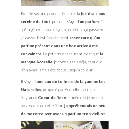
Pour le second produit de la box, là
je n’étais pas
sereine du tout
, puisqu’il s’agit d’
un parfum
. Et
qu’en général avec ce genre de chose ça passe ou
ça casse. Il est franchement
assez rare qu’un
parfum présent dans une box arrive à me
convaincre
. Le petit truc rassurant, c’est que
la
marque Acorelle
, je connaissais déjà, et que je
n’en avais jamais été déçue jusqu’à ce jour.
Il s’agit d’
une eau de toilette de la gamme Les
Naturelles
, proposé par Acorelle. J’ai reçu la
fragrance
Coeur de Rose
, et même si je ne craint
pas l’odeur de cette fleur,
j’appréhendais un peu
de me retrouver avec un parfum trop vieillot.