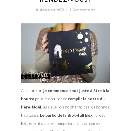
RENDEZ-VOUS?
16 décembre 2015
/
5 Commentaires
A l’heure où
je commence tout juste à être à la
bourre
pour m’occuper de
remplir la hotte du
Père-Noël
, as usual, on ne change pas les bonnes
habitudes.
Le barbu de la Biotyfull Box
, lui est
totalement dans les temps (
et même un peu en