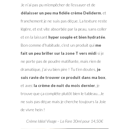
Je n’ai pas pu m’empêcher de l’essayer et de
délaisser un peu ma fidèle crème Deliderm
, et
franchement je ne suis pas déçue. La texture reste
légère, et est vite absorbée par la peau, sans coller
et en la laissant
hyper souple et bien hydratée
.
Bon comme d’habitude, c’est un produit qui
me
fait un peu briller sur la zone T vers midi
si je
ne porte pas de poudre matifiante, mais rien de
dramatique, j’ai vu bien pire ! Tu t’en doutes,
je
suis ravie de trouver ce produit dans ma box
,
et avec
la crème de nuit du mois dernier
, je
trouve que ça complète plutôt bien le tableau…Je
ne suis pas déçue mais je cherche toujours la Joie
de vivre hein !
Crème Idéal Visage – La Fare 30ml pour 14,50€