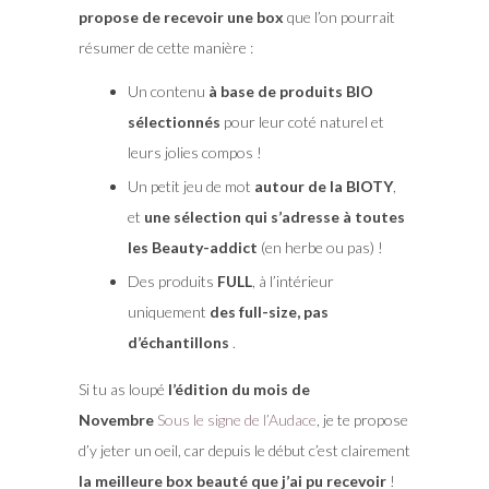
propose de recevoir une box
que l’on pourrait
résumer de cette manière :
Un contenu
à base de produits BIO
sélectionnés
pour leur coté naturel et
leurs jolies compos !
Un petit jeu de mot
autour de la BIOTY
,
et
une sélection qui s’adresse à toutes
les Beauty-addict
(en herbe ou pas) !
Des produits
FULL
, à l’intérieur
uniquement
des full-size, pas
d’échantillons
.
Si tu as loupé
l’édition du mois de
Novembre
Sous le signe de l’Audace
, je te propose
d’y jeter un oeil, car depuis le début c’est clairement
la meilleure box beauté que j’ai pu recevoir
!