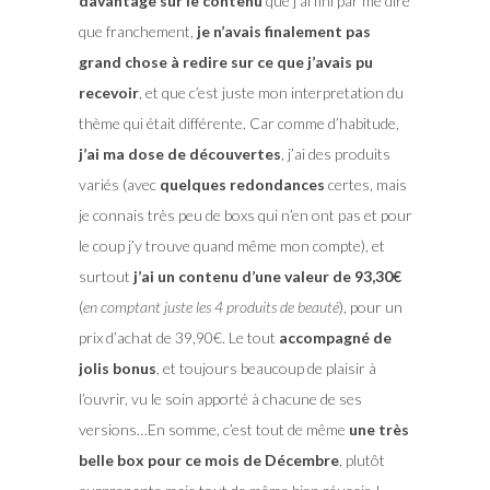
davantage sur le contenu
que j’ai fini par me dire
que franchement,
je n’avais finalement pas
grand chose à redire sur ce que j’avais pu
recevoir
, et que c’est juste mon interpretation du
thème qui était différente. Car comme d’habitude,
j’ai ma dose de découvertes
, j’ai des produits
variés (avec
quelques redondances
certes, mais
je connais très peu de boxs qui n’en ont pas et pour
le coup j’y trouve quand même mon compte), et
surtout
j’ai un contenu d’une valeur de 93,30€
(
en comptant juste les 4 produits de beauté
), pour un
prix d’achat de 39,90€. Le tout
accompagné de
jolis bonus
, et toujours beaucoup de plaisir à
l’ouvrir, vu le soin apporté à chacune de ses
versions…En somme, c’est tout de même
une très
belle box pour ce mois de Décembre
, plutôt