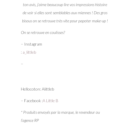
ton avis, j’aime beaucoup lire vos impressions histoire
de voir si elles sont semblables aux miennes ! Des gros
bisous on se retrouve très vite pour papoter make-up !
On se retrouve en coulisses?
– Instagram
:
a_littleb
– Hellocoton: Alittleb
– Facebook :
A Little B
* Produits envoyés par la marque, le revendeur ou
l’agence RP
Partager: