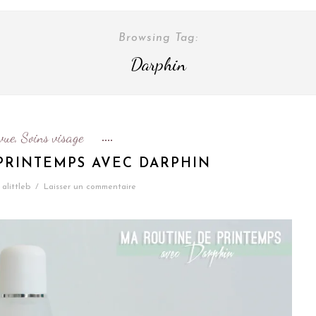
Browsing Tag:
Darphin
vue
Soins visage
,
PRINTEMPS AVEC DARPHIN
alittleb
/
Laisser un commentaire