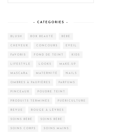
– CATEGORIES –
BLUSH
BOX BEAUTÉ
BÉBÉ
CHEVEUX
CONCOURS
EVEIL
FAVORIS
FOND DE TEINT
KIDS
LIFESTYLE
LOOKS
MAKE-UP
MASCARA
MATERNITÉ
NAILS
OMBRES À PAUPIÈRES
PARFUMS
PINCEAUX
POUDRE TEINT
PRODUITS TERMINÉS
PUÉRICULTURE
REVUE
ROUGE À LÈVRES
SOINS BÉBÉ
SOINS BÉBÉ
SOINS CORPS
SOINS MAINS