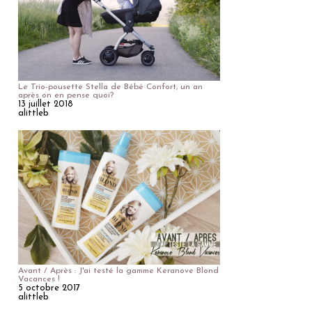
Le Trio-pousette Stella de Bébé Confort, un an
après on en pense quoi?
13 juillet 2018
alittleb
Avant / Après : J'ai testé la gamme Keranove Blond
Vacances !
5 octobre 2017
alittleb