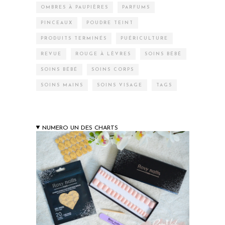
OMBRES À PAUPIÈRES
PARFUMS
PINCEAUX
POUDRE TEINT
PRODUITS TERMINÉS
PUÉRICULTURE
REVUE
ROUGE À LÈVRES
SOINS BÉBÉ
SOINS BÉBÉ
SOINS CORPS
SOINS MAINS
SOINS VISAGE
TAGS
NUMERO UN DES CHARTS