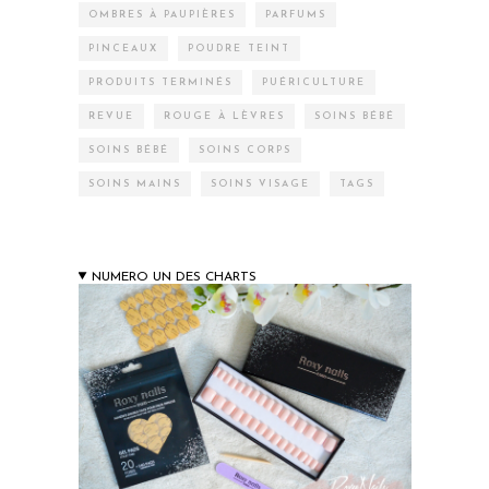
OMBRES À PAUPIÈRES
PARFUMS
PINCEAUX
POUDRE TEINT
PRODUITS TERMINÉS
PUÉRICULTURE
REVUE
ROUGE À LÈVRES
SOINS BÉBÉ
SOINS BÉBÉ
SOINS CORPS
SOINS MAINS
SOINS VISAGE
TAGS
NUMERO UN DES CHARTS