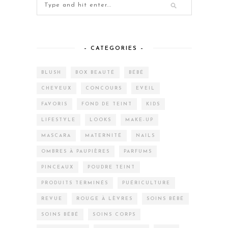
– CATEGORIES –
BLUSH
BOX BEAUTÉ
BÉBÉ
CHEVEUX
CONCOURS
EVEIL
FAVORIS
FOND DE TEINT
KIDS
LIFESTYLE
LOOKS
MAKE-UP
MASCARA
MATERNITÉ
NAILS
OMBRES À PAUPIÈRES
PARFUMS
PINCEAUX
POUDRE TEINT
PRODUITS TERMINÉS
PUÉRICULTURE
REVUE
ROUGE À LÈVRES
SOINS BÉBÉ
SOINS BÉBÉ
SOINS CORPS