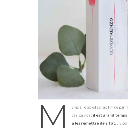
M
ême si le soleil se fait timide par
cas, ça y est
il est grand temps
à les remettre de sitôt.
J’y pe