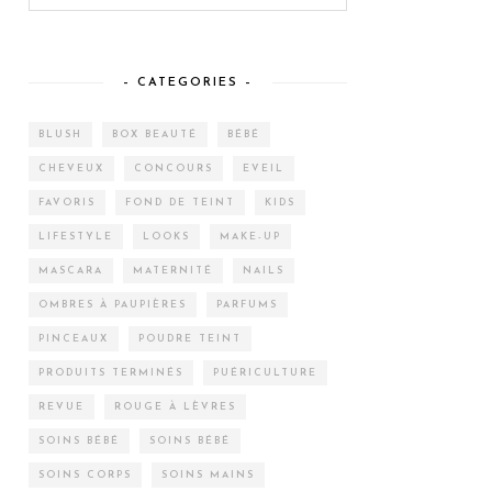
– CATEGORIES –
BLUSH
BOX BEAUTÉ
BÉBÉ
CHEVEUX
CONCOURS
EVEIL
FAVORIS
FOND DE TEINT
KIDS
LIFESTYLE
LOOKS
MAKE-UP
MASCARA
MATERNITÉ
NAILS
OMBRES À PAUPIÈRES
PARFUMS
PINCEAUX
POUDRE TEINT
PRODUITS TERMINÉS
PUÉRICULTURE
REVUE
ROUGE À LÈVRES
SOINS BÉBÉ
SOINS BÉBÉ
SOINS CORPS
SOINS MAINS