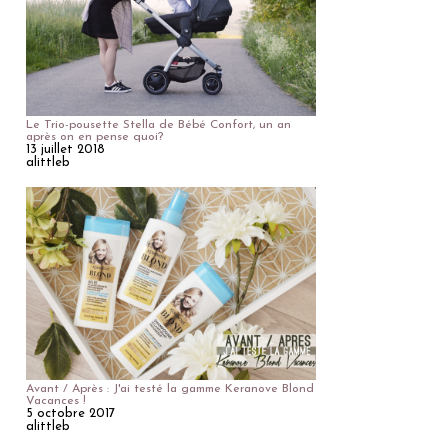
Le Trio-pousette Stella de Bébé Confort, un an
après on en pense quoi?
13 juillet 2018
alittleb
Avant / Après : J'ai testé la gamme Keranove Blond
Vacances !
5 octobre 2017
alittleb