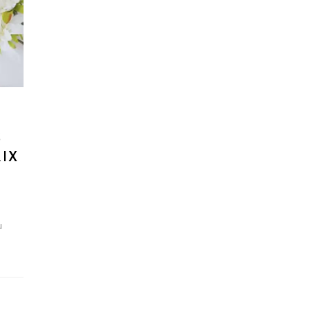
S
RIX
u