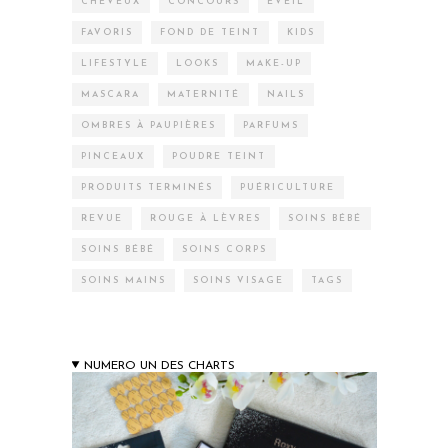
CHEVEUX
CONCOURS
EVEIL
FAVORIS
FOND DE TEINT
KIDS
LIFESTYLE
LOOKS
MAKE-UP
MASCARA
MATERNITÉ
NAILS
OMBRES À PAUPIÈRES
PARFUMS
PINCEAUX
POUDRE TEINT
PRODUITS TERMINÉS
PUÉRICULTURE
REVUE
ROUGE À LÈVRES
SOINS BÉBÉ
SOINS BÉBÉ
SOINS CORPS
SOINS MAINS
SOINS VISAGE
TAGS
NUMERO UN DES CHARTS