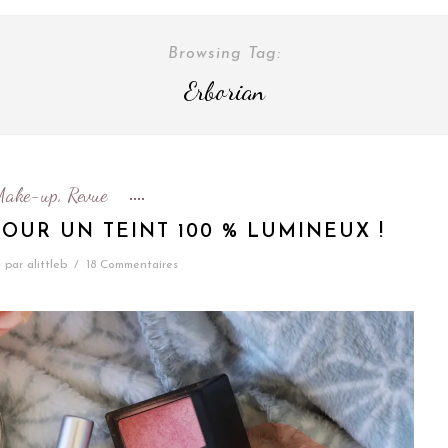
Browsing Tag:
Erborian
Make-up
Revue
,
 POUR UN TEINT 100 % LUMINEUX !
5
par
alittleb
/
18 Commentaires