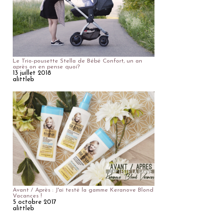
Le Trio-pousette Stella de Bébé Confort, un an
après on en pense quoi?
13 juillet 2018
alittleb
Avant / Après : J'ai testé la gamme Keranove Blond
Vacances !
5 octobre 2017
alittleb