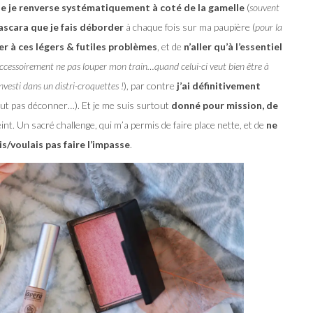
e je renverse systématiquement à coté de la gamelle
(
souvent
ascara que je fais déborder
à chaque fois sur ma paupière (
pour la
r à ces légers & futiles problèmes
, et de
n’aller qu’à l’essentiel
accessoirement ne pas louper mon train…quand celui-ci veut bien être à
investi dans un distri-croquettes !
), par contre
j’ai définitivement
aut pas déconner…). Et je me suis surtout
donné pour mission, de
nt. Un sacré challenge, qui m’a permis de faire place nette, et de
ne
s/voulais pas faire l’impasse
.