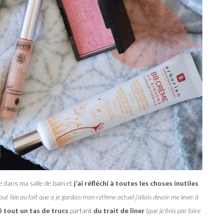
e dans ma salle de bain et
j’ai réfléchi à toutes les choses inutiles
ut liée au fait que si je gardais mon rythme actuel j’allais devoir me lever à
é tout un tas de trucs
partant
du trait de liner
(
que je finis par faire