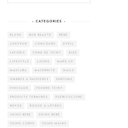
– CATEGORIES –
BLUSH
BOX BEAUTÉ
BÉBÉ
CHEVEUX
CONCOURS
EVEIL
FAVORIS
FOND DE TEINT
KIDS
LIFESTYLE
LOOKS
MAKE-UP
MASCARA
MATERNITÉ
NAILS
OMBRES À PAUPIÈRES
PARFUMS
PINCEAUX
POUDRE TEINT
PRODUITS TERMINÉS
PUÉRICULTURE
REVUE
ROUGE À LÈVRES
SOINS BÉBÉ
SOINS BÉBÉ
SOINS CORPS
SOINS MAINS