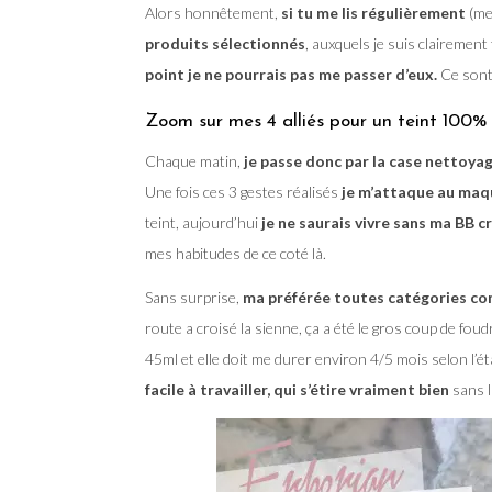
Alors honnêtement,
si tu me lis régulièrement
(mer
produits sélectionnés
, auxquels je suis clairement 
point je ne pourrais pas me passer d’eux.
Ce sont 
Zoom sur mes 4 alliés pour un teint 100% 
Chaque matin,
je passe donc par la case nettoya
Une fois ces 3 gestes réalisés
je m’attaque au maq
teint, aujourd’hui
je ne saurais vivre sans ma BB 
mes habitudes de ce coté là.
Sans surprise,
ma préférée toutes catégories con
route a croisé la sienne, ça a été le gros coup de foud
45ml et elle doit me durer environ 4/5 mois selon l’é
facile à travailler, qui s’étire vraiment bien
sans l