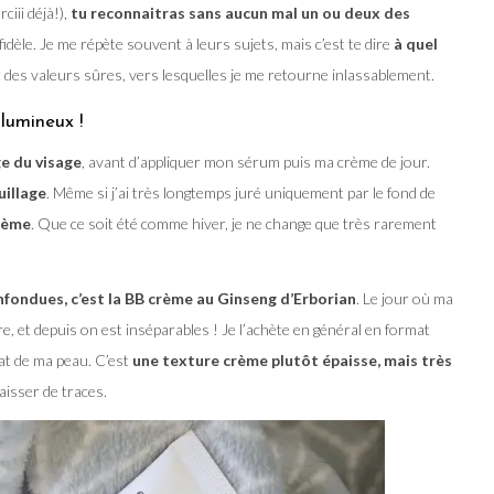
ciii déjà!),
tu reconnaitras sans aucun mal un ou deux des
fidèle. Je me répète souvent à leurs sujets, mais c’est te dire
à quel
des valeurs sûres, vers lesquelles je me retourne inlassablement.
lumineux !
ge du visage
, avant d’appliquer mon sérum puis ma crème de jour.
uillage
. Même si j’ai très longtemps juré uniquement par le fond de
crème
. Que ce soit été comme hiver, je ne change que très rarement
fondues, c’est la BB crème au Ginseng d’Erborian
. Le jour où ma
re, et depuis on est inséparables ! Je l’achète en général en format
tat de ma peau. C’est
une texture crème plutôt épaisse, mais très
aisser de traces.