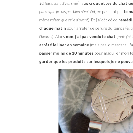
10 fois avant d’y arriver
), a
ux croquettes du chat qu
parce que je suis pas bien réveillée
), en passant par
le m
même raison que celle d’avant
). Et j’ai décidé de
remédie
chaque matin
pour arrêter de perdre du temps (
et 
l’heure !
). Alors
non, j’ai pas vendu le chat
(
mais j’ai 
arrêté le liner en semaine
(mais pas le mascara ! f
passer moins de 10 minutes
pour maquiller mon tei
garder que les produits sur lesquels je ne pouvai