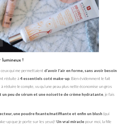
t lumineux !
t ceux qui me permettaient
d’avoir l’air en forme, sans avoir besoin
ent réduite à
4 essentiels coté make-up
. Bien évidemment le fait
t à réduire le compte, vu qu’une peau plus nette économise un gros
t un peu de sérum et une noisette de crème hydratante
, je fais
cteur, une poudre fixante/matiffiante et enfin un blush
(qui
ake-up que je porte sur les yeux)!
Un vrai miracle
pour moi, la fille