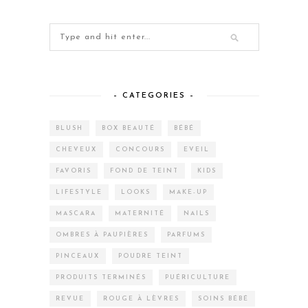
– CATEGORIES –
BLUSH
BOX BEAUTÉ
BÉBÉ
CHEVEUX
CONCOURS
EVEIL
FAVORIS
FOND DE TEINT
KIDS
LIFESTYLE
LOOKS
MAKE-UP
MASCARA
MATERNITÉ
NAILS
OMBRES À PAUPIÈRES
PARFUMS
PINCEAUX
POUDRE TEINT
PRODUITS TERMINÉS
PUÉRICULTURE
REVUE
ROUGE À LÈVRES
SOINS BÉBÉ