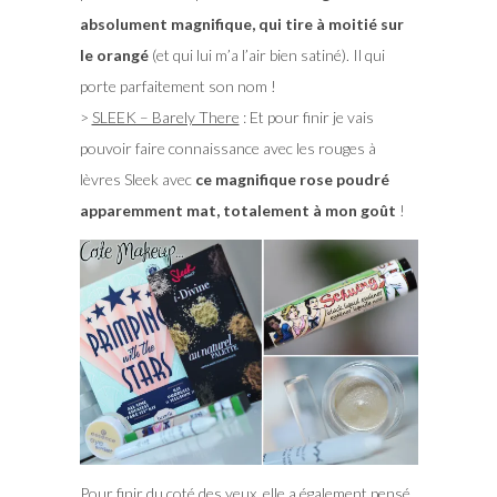
absolument magnifique, qui tire à moitié sur
le orangé
(et qui lui m’a l’air bien satiné). Il qui
porte parfaitement son nom !
>
SLEEK – Barely There
: Et pour finir je vais
pouvoir faire connaissance avec les rouges à
lèvres Sleek avec
ce magnifique rose poudré
apparemment mat, totalement à mon goût
!
Pour finir du coté des yeux, elle a également pensé