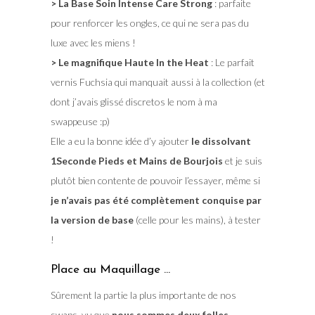
> La Base Soin Intense Care Strong
: parfaite
pour renforcer les ongles, ce qui ne sera pas du
luxe avec les miens !
> Le magnifique Haute In the Heat
: Le parfait
vernis Fuchsia qui manquait aussi à la collection (et
dont j’avais glissé discretos le nom à ma
swappeuse :p)
Elle a eu la bonne idée d’y ajouter
le dissolvant
1Seconde Pieds et Mains de Bourjois
et je suis
plutôt bien contente de pouvoir l’essayer, même si
je n’avais pas été complètement conquise par
la version de base
(celle pour les mains), à tester
!
Place au Maquillage …
Sûrement la partie la plus importante de nos
swaps, vu que
nous sommes deux folles