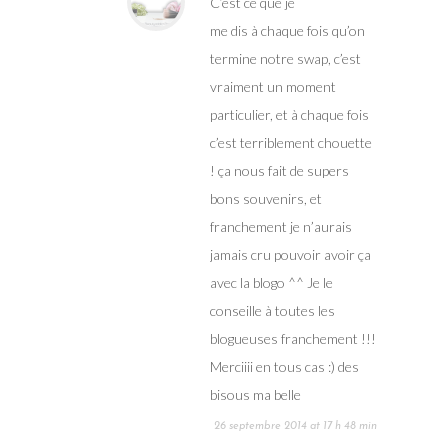
C’est ce que je
me dis à chaque fois qu’on
termine notre swap, c’est
vraiment un moment
particulier, et à chaque fois
c’est terriblement chouette
! ça nous fait de supers
bons souvenirs, et
franchement je n’aurais
jamais cru pouvoir avoir ça
avec la blogo ^^ Je le
conseille à toutes les
blogueuses franchement !!!
Merciiii en tous cas :) des
bisous ma belle
26 septembre 2014 at 17 h 48 min