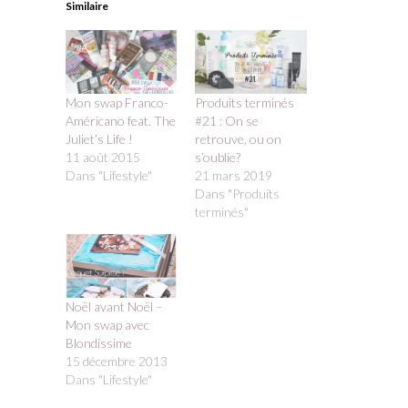
Similaire
Mon swap Franco-
Produits terminés
Américano feat. The
#21 : On se
Juliet’s Life !
retrouve, ou on
11 août 2015
s’oublie?
Dans "Lifestyle"
21 mars 2019
Dans "Produits
terminés"
Noël avant Noël –
Mon swap avec
Blondissime
15 décembre 2013
Dans "Lifestyle"