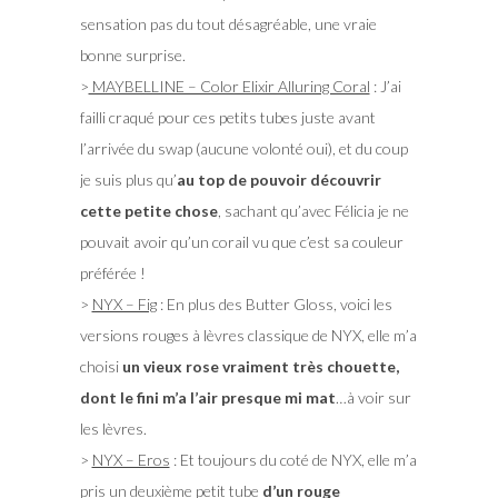
sensation pas du tout désagréable, une vraie
bonne surprise.
>
MAYBELLINE – Color Elixir Alluring Coral
: J’ai
failli craqué pour ces petits tubes juste avant
l’arrivée du swap (aucune volonté oui), et du coup
je suis plus qu’
au top de pouvoir découvrir
cette petite chose
, sachant qu’avec Félicia je ne
pouvait avoir qu’un corail vu que c’est sa couleur
préférée !
>
NYX – Fig
: En plus des Butter Gloss, voici les
versions rouges à lèvres classique de NYX, elle m’a
choisi
un vieux rose vraiment très chouette,
dont le fini m’a l’air presque mi mat
…à voir sur
les lèvres.
>
NYX – Eros
: Et toujours du coté de NYX, elle m’a
pris un deuxième petit tube
d’un rouge