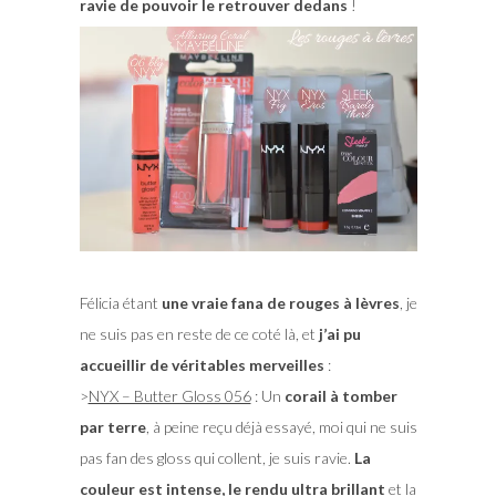
ravie de pouvoir le retrouver dedans
!
Félicia étant
une vraie fana de rouges à lèvres
, je
ne suis pas en reste de ce coté là, et
j’ai pu
accueillir de véritables merveilles
:
>
NYX – Butter Gloss 056
: Un
corail à tomber
par terre
, à peine reçu déjà essayé, moi qui ne suis
pas fan des gloss qui collent, je suis ravie.
La
couleur est intense, le rendu ultra brillant
et la