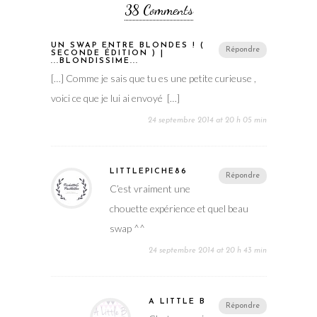
38 Comments
UN SWAP ENTRE BLONDES ! (
Répondre
SECONDE ÉDITION ) |
...BLONDISSIME...
[…] Comme je sais que tu es une petite curieuse ,
voici ce que je lui ai envoyé […]
24 septembre 2014 at 20 h 05 min
LITTLEPICHE86
Répondre
C’est vraiment une
chouette expérience et quel beau
swap ^^
24 septembre 2014 at 20 h 43 min
A LITTLE B
Répondre