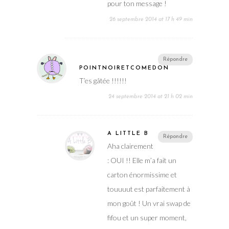
pour ton message !
26 septembre 2014 at 17 h 49 min
Répondre
POINTNOIRETCOMEDON
T’es gâtée !!!!!!
24 septembre 2014 at 21 h 02 min
A LITTLE B
Répondre
Aha clairement
: OUI !! Elle m’a fait un
carton énormissime et
touuuut est parfaitement à
mon goût ! Un vrai swap de
fifou et un super moment,