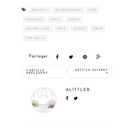
BENEFIT
BLONDISSIME
DOP
ESSENCE
ESSIE
HEMA
MAYBELLINE
NYX
SLEEK
SWAP
THE BALM
Partager:
ARTICLE SUIVANT
ARTICLE
PRÉCÉDENT
ALITTLEB