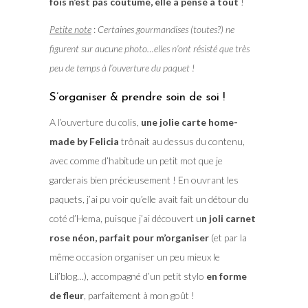
fois n’est pas coutume, elle a pensé à tout
!
Petite note
:
Certaines gourmandises (toutes?) ne
figurent sur aucune photo…elles n’ont résisté que très
peu de temps à l’ouverture du paquet !
S’organiser & prendre soin de soi !
A l’ouverture du colis,
une jolie carte home-
made by Felicia
trônait au dessus du contenu,
avec comme d’habitude un petit mot que je
garderais bien précieusement ! En ouvrant les
paquets, j’ai pu voir qu’elle avait fait un détour du
coté d’Hema, puisque j’ai découvert u
n joli carnet
rose néon, parfait pour m’organiser
(et par la
même occasion organiser un peu mieux le
Lil’blog…), accompagné d’un petit stylo
en forme
de fleur
, parfaitement à mon goût !