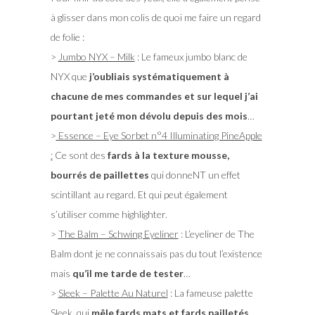
à glisser dans mon colis de quoi me faire un regard
de folie :
>
Jumbo NYX – Milk
: Le fameux jumbo blanc de
NYX que
j’oubliais systématiquement à
chacune de mes commandes et sur lequel j’ai
pourtant jeté mon dévolu depuis des mois
…
>
Essence – Eye Sorbet n°4 Illuminating PineApple
:
Ce sont des
fards à la texture mousse,
bourrés de paillettes
qui donneNT un effet
scintillant au regard. Et qui peut également
s’utiliser comme highlighter.
>
The Balm – Schwing Eyeliner
: L’eyeliner de The
Balm dont je ne connaissais pas du tout l’existence
mais
qu’il me tarde de tester
…
>
Sleek – Palette Au Naturel
: La fameuse palette
Sleek, qui
mêle fards mats et fards pailletés
,