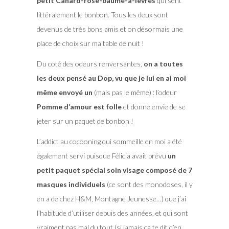
petit Canard-rose-baume-à-lèvres
qui sent
littéralement le bonbon. Tous les deux sont
devenus de très bons amis et on désormais une
place de choix sur ma table de nuit !
Du coté des odeurs renversantes,
on a toutes
les deux pensé au Dop, vu que je lui en ai moi
même envoyé un
(mais pas le même) : l’odeur
Pomme d’amour est folle
et donne envie de se
jeter sur un paquet de bonbon !
L’addict au cocooning qui sommeille en moi a été
également servi puisque Félicia avait prévu
un
petit paquet spécial soin visage composé de 7
masques individuels
(ce sont des monodoses, il y
en a de chez H&M, Montagne Jeunesse…) que j’ai
l’habitude d’utiliser depuis des années, et qui sont
vraiment pas mal du tout (si jamais ça te dit d’en