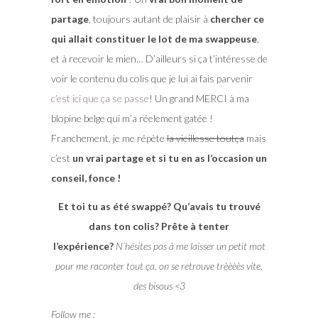
partage
, toujours autant de plaisir à
chercher ce
qui allait constituer le lot de ma swappeuse
,
et à recevoir le mien… D’ailleurs si ça t’intéresse de
voir le contenu du colis que je lui ai fais parvenir
c’est ici que ça se passe
! Un grand MERCI à ma
blopine belge qui m’a réelement gatée !
Franchement, je me répète
la vieillesse toutça
mais
c’est
un vrai partage et si tu en as l’occasion un
conseil, fonce !
Et toi tu as été swappé? Qu’avais tu trouvé
dans ton colis? Prête à tenter
l’expérience?
N’hésites pas à me laisser un petit mot
pour me raconter tout ça, on se retrouve trèèèès vite,
des bisous <3
Follow me :