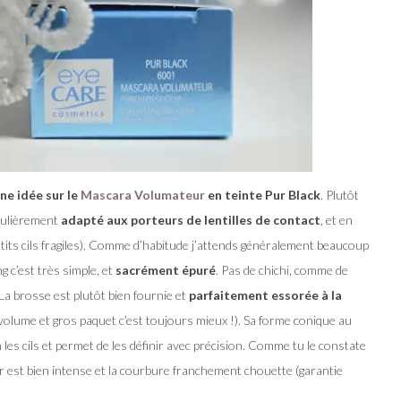
une idée sur le
Mascara Volumateur
en teinte Pur Black
. Plutôt
iculièrement
adapté aux porteurs de lentilles de contact
, et en
its cils fragiles). Comme d’habitude j’attends généralement beaucoup
g c’est très simple, et
sacrément épuré
. Pas de chichi, comme de
La brosse est plutôt bien fournie et
parfaitement essorée à la
volume et gros paquet c’est toujours mieux !). Sa forme conique au
n les cils et permet de les définir avec précision. Comme tu le constate
oir est bien intense et la courbure franchement chouette (garantie