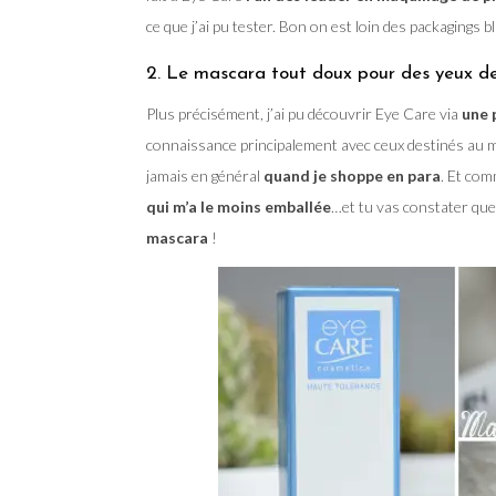
ce que j’ai pu tester. Bon on est loin des packagings b
2. Le mascara tout doux pour des yeux de
Plus précisément, j’ai pu découvrir Eye Care via
une 
connaissance principalement avec ceux destinés au ma
jamais en général
quand je shoppe en para
. Et com
qui m’a le moins emballée
…et tu vas constater que
mascara
!