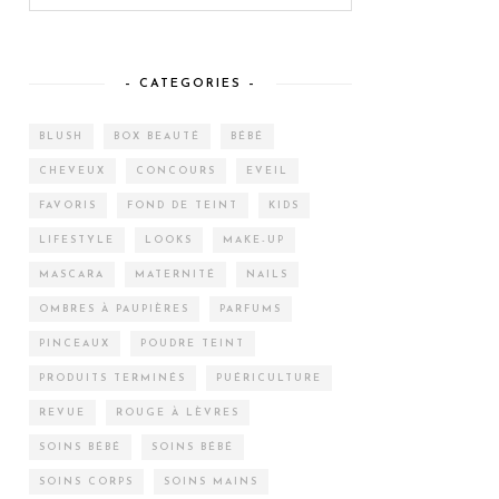
– CATEGORIES –
BLUSH
BOX BEAUTÉ
BÉBÉ
CHEVEUX
CONCOURS
EVEIL
FAVORIS
FOND DE TEINT
KIDS
LIFESTYLE
LOOKS
MAKE-UP
MASCARA
MATERNITÉ
NAILS
OMBRES À PAUPIÈRES
PARFUMS
PINCEAUX
POUDRE TEINT
PRODUITS TERMINÉS
PUÉRICULTURE
REVUE
ROUGE À LÈVRES
SOINS BÉBÉ
SOINS BÉBÉ
SOINS CORPS
SOINS MAINS