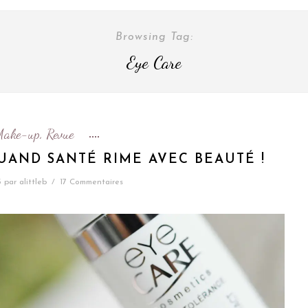
Browsing Tag:
Eye Care
Make-up
Revue
,
UAND SANTÉ RIME AVEC BEAUTÉ !
5
par
alittleb
/
17 Commentaires