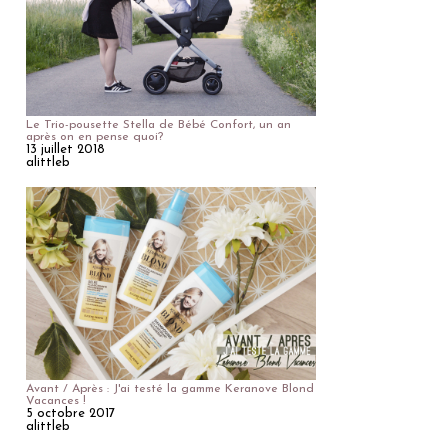
Le Trio-pousette Stella de Bébé Confort, un an
après on en pense quoi?
13 juillet 2018
alittleb
Avant / Après : J'ai testé la gamme Keranove Blond
Vacances !
5 octobre 2017
alittleb