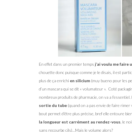
En effet dans un premier temps
j’ai voulu me faire 
chouette donc puisque comme je le disais, il est part
plus de ça enrichi
en silicium
(muy bueno pour les pet
d’un mascara qui se dit « volumateur ». Coté packagin
nombreux produits de pharmacie, on va a l’essentiel. 
sortie du tube
(quand on a pas envie de faire rimer 
bout permet d’être plus précise, bref elle entoure bie
la longueur est carrément au rendez-vous
, le n
sans recourbe cils)…Mais le volume alors?