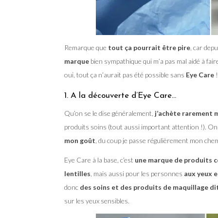
Remarque que
tout ça pourrait être pire
, car dep
marque
bien sympathique qui m’a pas mal aidé à fai
oui, tout ça n’aurait pas été possible sans
Eye Care
!
1. A la découverte d’Eye Care…
Qu’on se le dise généralement,
j’achète rarement 
produits soins (tout aussi important attention !). O
mon goût
, du coup je passe régulièrement mon che
Eye Care à la base, c’est
une marque de produits c
lentilles
, mais aussi pour les personnes
aux yeux e
donc
des soins et des produits de maquillage d
sur les yeux sensibles.