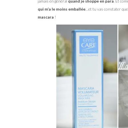
jamais en général
quand je shoppe en para
. Et com
qui m’a le moins emballée
…et tu vas constater que
mascara
!