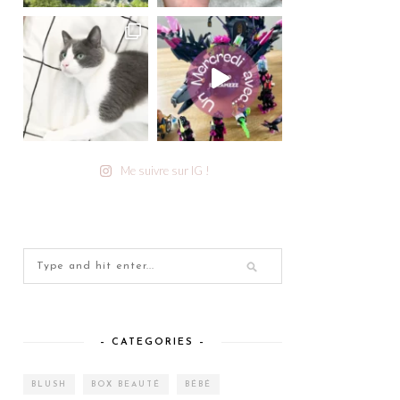
Me suivre sur IG !
– CATEGORIES –
BLUSH
BOX BEAUTÉ
BÉBÉ