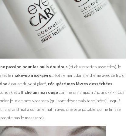
ne passion pour les pulls doudous
(et chaussettes assorties), le
) et le
make-up irisé-givré
…Totalement dans le thème avec ce froid
eine
à cause du vent glacé,
récupéré mes lèvres desséchées
bonus), et
affiché un nez rouge
comme un lampion 7 jours /7 ->
Call
premier jour de mes vacances (qui sont désormais terminées) jusqu’à
t j’ai grand mal à sortir le matin avec une tête potable, qui ne finisse
e raconte pas le massacre).