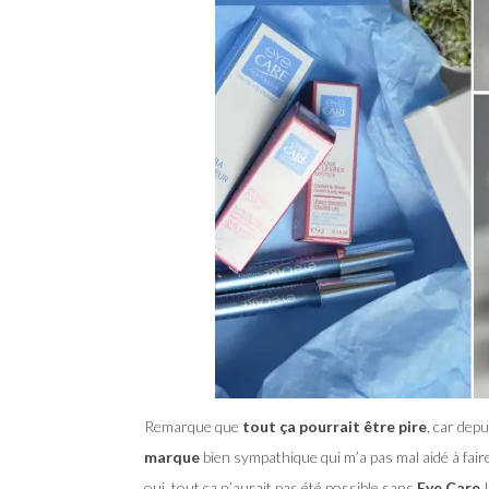
Remarque que
tout ça pourrait être pire
, car dep
marque
bien sympathique qui m’a pas mal aidé à fai
oui, tout ça n’aurait pas été possible sans
Eye Care
!