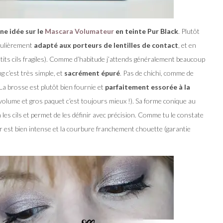
une idée sur le
Mascara Volumateur
en teinte Pur Black
. Plutôt
iculièrement
adapté aux porteurs de lentilles de contact
, et en
its cils fragiles). Comme d’habitude j’attends généralement beaucoup
g c’est très simple, et
sacrément épuré
. Pas de chichi, comme de
La brosse est plutôt bien fournie et
parfaitement essorée à la
volume et gros paquet c’est toujours mieux !). Sa forme conique au
n les cils et permet de les définir avec précision. Comme tu le constate
oir est bien intense et la courbure franchement chouette (garantie