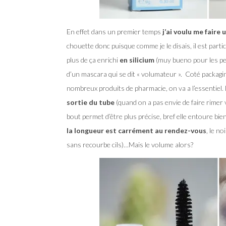
En effet dans un premier temps
j’ai voulu me faire 
chouette donc puisque comme je le disais, il est part
plus de ça enrichi
en silicium
(muy bueno pour les pet
d’un mascara qui se dit « volumateur ». Coté packagin
nombreux produits de pharmacie, on va a l’essentiel. 
sortie du tube
(quand on a pas envie de faire rimer 
bout permet d’être plus précise, bref elle entoure bie
la longueur est carrément au rendez-vous
, le n
sans recourbe cils)…Mais le volume alors?