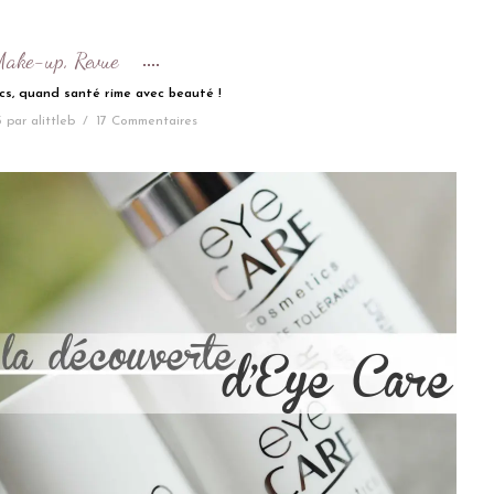
Make-up
Revue
,
cs, quand santé rime avec beauté !
5
par
alittleb
/
17 Commentaires