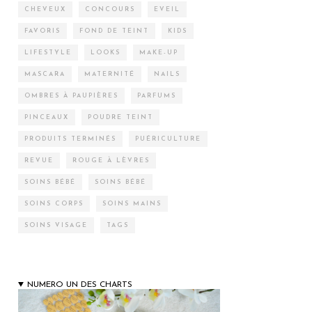
CHEVEUX
CONCOURS
EVEIL
FAVORIS
FOND DE TEINT
KIDS
LIFESTYLE
LOOKS
MAKE-UP
MASCARA
MATERNITÉ
NAILS
OMBRES À PAUPIÈRES
PARFUMS
PINCEAUX
POUDRE TEINT
PRODUITS TERMINÉS
PUÉRICULTURE
REVUE
ROUGE À LÈVRES
SOINS BÉBÉ
SOINS BÉBÉ
SOINS CORPS
SOINS MAINS
SOINS VISAGE
TAGS
NUMERO UN DES CHARTS