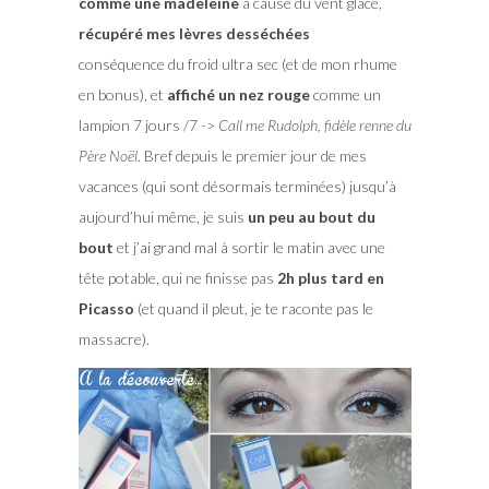
comme une madeleine
à cause du vent glacé,
récupéré mes lèvres desséchées
conséquence du froid ultra sec (et de mon rhume
en bonus), et
affiché un nez rouge
comme un
lampion 7 jours /7 ->
Call me Rudolph, fidèle renne du
Père Noël
. Bref depuis le premier jour de mes
vacances (qui sont désormais terminées) jusqu’à
aujourd’hui même, je suis
un peu au bout du
bout
et j’ai grand mal à sortir le matin avec une
tête potable, qui ne finisse pas
2h plus tard en
Picasso
(et quand il pleut, je te raconte pas le
massacre).