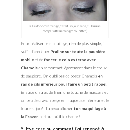
(Oui donc coté frange, c’était un jour sans, tu l’auras
compris #teamfrangeébouriffée)
Pour réaliser ce maquillage, rien de plus simple, il
suffit d’appliquer
Praline sur toute la paupière
mobile
et de
foncer le coin externe avec
Chamois
en remontant légèrement dans le creux
de paupière. On oubli pas de poser Chamois
en
ras de cils inférieur pour faire un petit rappel
.
Ensuite un trait de liner, une touche de mascara et
un peu de crayon beige en muqueuse inférieur et le
tour est joué. Tu peux afficher
ton maquillage à
la Frozen
partout où il te chante !
5. Eye care ou comment j’ai renoncé à