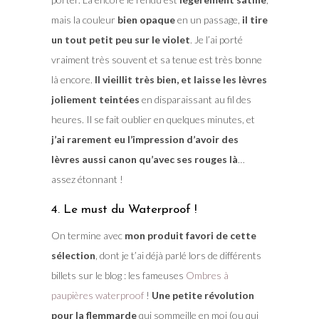
mais la couleur
bien opaque
en un passage,
il tire
un tout petit peu sur le violet
. Je l’ai porté
vraiment très souvent et sa tenue est très bonne
là encore.
Il vieillit très bien, et laisse les lèvres
joliement teintées
en disparaissant au fil des
heures. Il se fait oublier en quelques minutes, et
j’ai rarement eu l’impression d’avoir des
lèvres aussi canon qu’avec ses rouges là
…
assez étonnant !
4. Le must du Waterproof !
On termine avec
mon produit favori de cette
sélection
, dont je t’ai déjà parlé lors de différents
billets sur le blog : les fameuses
Ombres à
paupières waterproof
!
Une petite révolution
pour la flemmarde
qui sommeille en moi (ou qui