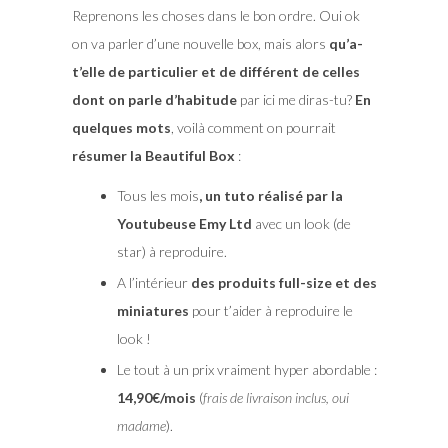
Reprenons les choses dans le bon ordre. Oui ok
on va parler d’une nouvelle box, mais alors
qu’a-
t’elle de particulier et de différent de celles
dont on parle d’habitude
par ici me diras-tu?
En
quelques mots
, voilà comment on pourrait
résumer la Beautiful Box
:
Tous les mois
, un tuto réalisé par la
Youtubeuse Emy Ltd
avec un look (de
star) à reproduire.
A l’intérieur
des produits full-size et des
miniatures
pour t’aider à reproduire le
look !
Le tout à un prix vraiment hyper abordable :
14,90€/mois
(
frais de livraison inclus, oui
madame
).