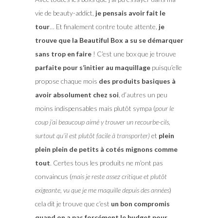
vie de beauty-addict,
je pensais avoir fait le
tour
… Et finalement contre toute attente,
je
trouve que la Beautiful Box a su se démarquer
sans trop en faire
! C’est une box que je trouve
parfaite pour s’initier au maquillage
puisqu’elle
propose chaque mois
des produits basiques à
avoir absolument chez soi
, d’autres un peu
moins indispensables mais plutôt sympa (
pour le
coup j’ai beaucoup aimé y trouver un recourbe-cils,
surtout qu’il est plutôt facile à transporter)
et
plein
plein plein de petits à cotés mignons comme
tout
. Certes tous les produits ne m’ont pas
convaincus (
mais je reste assez critique et plutôt
exigeante, vu que je me maquille depuis des années
)
cela dit je trouve que c’est
un bon compromis
quand on a pas forcément le budget pour