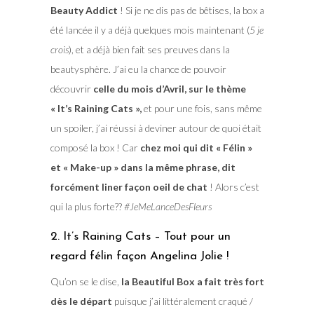
Beauty Addict
! Si je ne dis pas de bêtises, la box a
été lancée il y a déjà quelques mois maintenant (
5 je
crois
), et a déjà bien fait ses preuves dans la
beautysphère. J’ai eu la chance de pouvoir
découvrir
celle du mois d’Avril, sur le thème
« It’s Raining Cats »,
et pour une fois, sans même
un spoiler, j’ai réussi à deviner autour de quoi était
composé la box ! Car
chez moi qui dit « Félin »
et « Make-up » dans la même phrase, dit
forcément liner façon oeil de chat
! Alors c’est
qui la plus forte??
#JeMeLanceDesFleurs
2. It’s Raining Cats – Tout pour un
regard félin façon Angelina Jolie !
Qu’on se le dise,
la Beautiful Box a fait très fort
dès le départ
puisque j’ai littéralement craqué /