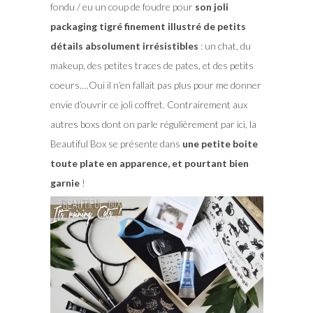
fondu / eu un coup de foudre pour
son joli
packaging tigré finement illustré de petits
détails absolument irrésistibles
: un chat, du
makeup, des petites traces de pates, et des petits
coeurs….Oui il n’en fallait pas plus pour me donner
envie d’ouvrir ce joli coffret. Contrairement aux
autres boxs dont on parle régulièrement par ici, la
Beautiful Box se présente dans
une petite boite
toute plate en apparence, et pourtant bien
garnie
!