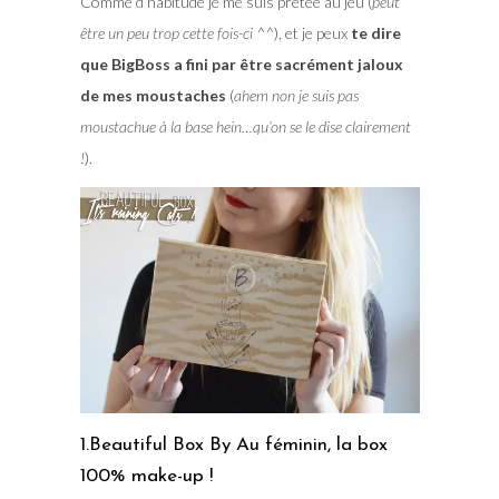
Comme d’habitude je me suis prêtée au jeu (
peut
être un peu trop cette fois-ci ^^
), et je peux
te dire
que BigBoss a fini par être sacrément jaloux
de mes moustaches
(
ahem non je suis pas
moustachue à la base hein…qu’on se le dise clairement
!
).
1.Beautiful Box By Au féminin, la box
100% make-up !