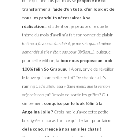
boite qui, une fois par mois se
propose de te
transformer à l’aide d’un tuto, d’un look et de
tous les produits nécessaires à sa
réalisation
…Et attention, je peux te dire que le
thème du mois d’avril m’a fait ronronner de plaisir
(
même si j’avoue qu’au début, je me suis quand même
demandée si elle n’était pas pour BigBoss…
), puisque
pour cette édition, l
a box nous propose un look
100% félin So Graouuu
! Alors, envie de réveiller
le fauve qui sommeille en toi? De chanter « It’s
raining Cat’s alleluiaaa » (
bien mieux que la version
originale non :p
)? Besoin de sortir les griffes? Ou
simplement
conquise par le look félin à la
Angelina Jolie ?
Crois-moi qu’avec cette petite
box tigrée tu auras tout ce qu’il te faut pour fair
e
de la concurrence à nos amis les chats
!