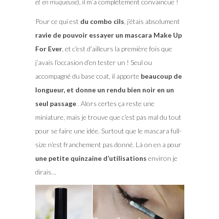
et en muqueuse
), il m’a complètement convaincue !
Pour ce qui est
du combo cils
, j’étais absolument
ravie de pouvoir essayer un mascara Make Up
For Ever
, et c’est d’ailleurs la première fois que
j’avais l’occasion d’en tester un ! Seul ou
accompagné du base coat, il apporte
beaucoup de
longueur, et donne un rendu bien noir en un
seul passage
. Alors certes ça reste une
miniature, mais je trouve que c’est pas mal du tout
pour se faire une idée. Surtout que le mascara full-
size n’est franchement pas donné. Là on en a pour
une petite quinzaine d’utilisations
environ je
dirais…