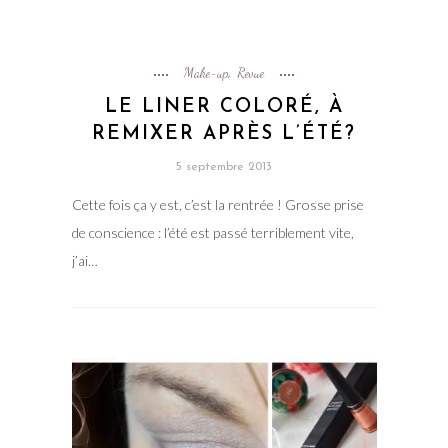
Make-up
Revue
,
LE LINER COLORÉ, À
REMIXER APRÈS L’ÉTÉ?
5 septembre 2013
Cette fois ça y est, c’est la rentrée ! Grosse prise
de conscience : l’été est passé terriblement vite,
j’ai…