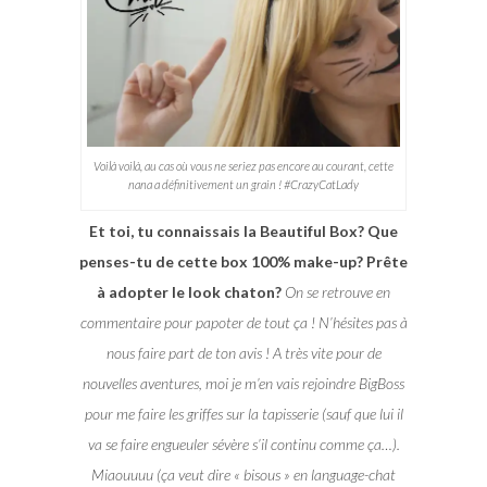
Voilà voilà, au cas où vous ne seriez pas encore au courant, cette
nana a définitivement un grain ! #CrazyCatLady
Et toi, tu connaissais la Beautiful Box? Que
penses-tu de cette box 100% make-up? Prête
à adopter le look chaton?
On se retrouve en
commentaire pour papoter de tout ça ! N’hésites pas à
nous faire part de ton avis ! A très vite pour de
nouvelles aventures, moi je m’en vais rejoindre BigBoss
pour me faire les griffes sur la tapisserie (sauf que lui il
va se faire engueuler sévère s’il continu comme ça…).
Miaouuuu (ça veut dire « bisous » en language-chat