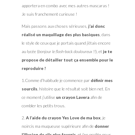
apportera en combo avec mes autres mascaras !
Je suis franchement curieuse !
Mais passons aux choses sérieuses,
j’ai donc
réalisé un maquillage des plus basiques
, dans
le style de ceux que je portais quand j’étais encore
au lycée (
bonjour le flash-back douloureux !!
), et
je te
propose de détailler tout ça ensemble pour le
reproduire !
1.Comme d’habitude je commence par
définir mes
sourcils
, histoire que le résultat soit bien net. En
ce moment j’utilise
un crayon Lavera
afin de
combler les petits trous.
2.
A l’aide du crayon Yes Love de ma box
, je
noircis ma muqueuse supérieure afin de
donner
l’illusion de cils plus fournis,
et j’en profite pour