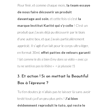
Pour finir, et comme chaque mois,
la team essaye
de nous faire découvrir un produit
davantage axé soin
, et cette fois-ci c’est
la
marque Institut Karité qui s’y colle
! C’est un
produit que j’avais déjà pu découvrir par le biais
d’une autre box, et que j’avais particulièrement
apprécié. Il s’agit d’un lait pour le corps ultra léger,
en format 30ml,
effet pattes de velours garanti
! (
et comme le dis si bien Emy dans sa vidéo « avec ça
tu ne sentiras pas la litière » -> je plussoie !!
)
3. Et action ! Si on mettait la Beautiful
Box à l’épreuve ?
Tu t’en doutes je n’allais pas te laisser là sans avoir
testé tout ça d’un peu plus près !
J’ai bien
évidemment reproduit le tuto, qui reste le