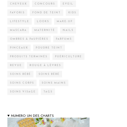
CHEVEUX
CONCOURS
EVEIL
FAVORIS
FOND DE TEINT
KIDS
LIFESTYLE
LOOKS
MAKE-UP
MASCARA
MATERNITÉ
NAILS
OMBRES À PAUPIÈRES
PARFUMS
PINCEAUX
POUDRE TEINT
PRODUITS TERMINÉS
PUÉRICULTURE
REVUE
ROUGE À LÈVRES
SOINS BÉBÉ
SOINS BÉBÉ
SOINS CORPS
SOINS MAINS
SOINS VISAGE
TAGS
NUMERO UN DES CHARTS