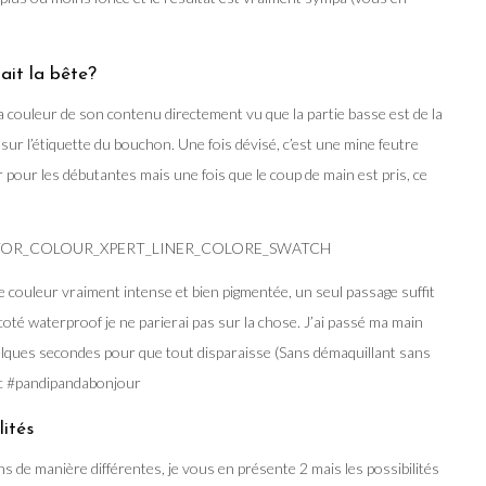
ait la bête?
la couleur de son contenu directement vu que la partie basse est de la
 sur l’étiquette du bouchon. Une fois dévisé, c’est une mine feutre
er pour les débutantes mais une fois que le coup de main est pris, ce
ne couleur vraiment intense et bien pigmentée, un seul passage suffit
oté waterproof je ne parierai pas sur la chose. J’ai passé ma main
quelques secondes pour que tout disparaisse (Sans démaquillant sans
onc #pandipandabonjour
lités
ns de manière différentes, je vous en présente 2 mais les possibilités