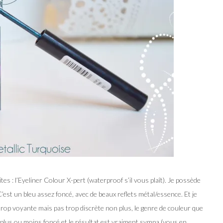
s : l’Eyeliner Colour X-pert (waterproof s’il vous plaît). Je possède
C’est un bleu assez foncé, avec de beaux reflets métal/essence. Et je
 trop voyante mais pas trop discrète non plus, le genre de couleur que
aît plus ou moins foncé et le résultat est vraiment sympa (vous en