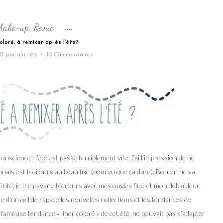
Make-up
Revue
,
oloré, à remixer après l’été?
13
par
alittleb
/
10 Commentaires
conscience : l’été est passé terriblement vite, j’ai l’impression de ne
nais est toujours au beau fixe (pourvu que ça dure). Bon on ne va
ncérité, je me pavane toujours avec mes ongles fluo et mon débardeur
e d’un œil de rapace les nouvelles collections et les tendances de
a fameuse tendance « liner coloré » de cet été, ne pouvait pas s’adapter