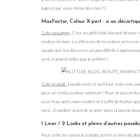
jugerez par vous même plus bas !!)
MaxFactor, Colour X-pert : si on décortiqu
Coté packaging :
C’est un petit tube laissant deviner 
couleur du liner. La référence de la couleur se trouve
souple que l’on découvre, un peu difficile à apprivois
sont vraiment celles que je préfère !
Coté produit :
Liquide juste ce qu’il faut, mais avec u
pour un rendu couleur optimum ! Pour ce qui est du c
sous l’eau après mon swatch et il suffit de frotter 
rien)…A méditer avant de se jeter dans la piscine d
1 Liner / 2 Looks et pleins d’autres possibi
Pour cette mi-saison je compte porter ce liner de plei