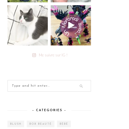
Me suivre sur IG !
– CATEGORIES –
BLUSH
BOX BEAUTÉ
BÉBÉ