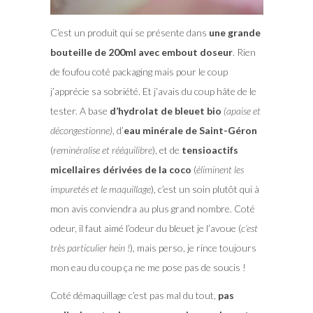
C’est un produit qui se présente dans
une grande
bouteille de 200ml avec embout doseur
. Rien
de foufou coté packaging mais pour le coup
j’apprécie sa sobriété. Et j’avais du coup hâte de le
tester. A base
d’hydrolat de bleuet bio
(apaise et
décongestionne)
, d’
eau minérale de Saint-Géron
(
reminéralise et rééquilibre
), et de
tensioactifs
micellaires dérivées de la coco
(
éliminent les
impuretés et le maquillage
), c’est un soin plutôt qui à
mon avis conviendra au plus grand nombre. Coté
odeur, il faut aimé l’odeur du bleuet je l’avoue (
c’est
très particulier hein !
), mais perso, je rince toujours
mon eau du coup ça ne me pose pas de soucis !
Coté démaquillage c’est pas mal du tout,
pas