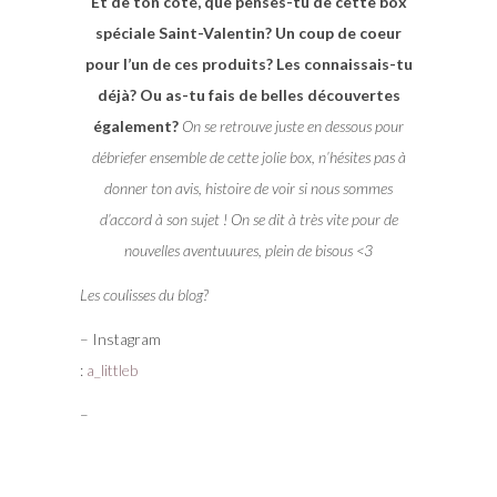
Et de ton coté, que penses-tu de cette box
spéciale Saint-Valentin? Un coup de coeur
pour l’un de ces produits? Les connaissais-tu
déjà? Ou as-tu fais de belles découvertes
également?
On se retrouve juste en dessous pour
débriefer ensemble de cette jolie box, n’hésites pas à
donner ton avis, histoire de voir si nous sommes
d’accord à son sujet ! On se dit à très vite pour de
nouvelles aventuuures, plein de bisous <3
Les coulisses du blog?
– Instagram
:
a_littleb
–