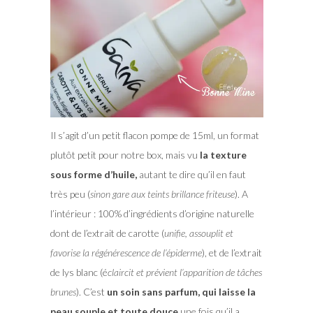
Il s’agit d’un petit flacon pompe de 15ml, un format
plutôt petit pour notre box, mais vu
la texture
sous forme d’huile,
autant te dire qu’il en faut
très peu (
sinon gare aux teints brillance friteuse
). A
l’intérieur : 100% d’ingrédients d’origine naturelle
dont de l’extrait de carotte (
unifie, assouplit et
favorise la régénérescence de l’épiderme
), et de l’extrait
de lys blanc (é
claircit et prévient l’apparition de tâches
brunes
). C’est
un soin sans parfum, qui laisse la
peau souple et toute douce
une fois qu’il a