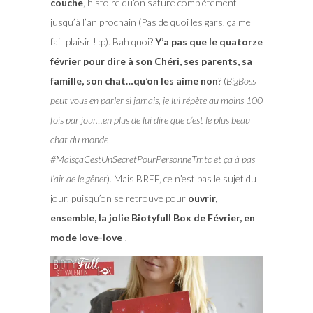
couche
, histoire qu’on sature complètement
jusqu’à l’an prochain (Pas de quoi les gars, ça me
fait plaisir ! :p). Bah quoi?
Y’a pas que le quatorze
février pour dire à son Chéri, ses parents, sa
famille, son chat…qu’on les aime non
? (
BigBoss
peut vous en parler si jamais, je lui répète au moins 100
fois par jour…en plus de lui dire que c’est le plus beau
chat du monde
#MaisçaCestUnSecretPourPersonneTmtc et ça à pas
l’air de le gêner
). Mais BREF, ce n’est pas le sujet du
jour, puisqu’on se retrouve pour
ouvrir,
ensemble, la jolie Biotyfull Box de Février, en
mode love-love
!