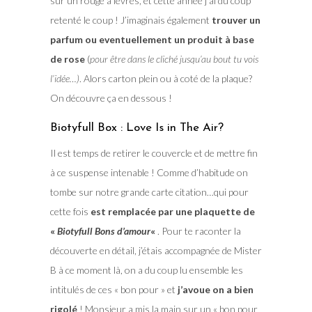
sur un rouge à lèvres, et cette année j’ai du coup
retenté le coup ! J’imaginais également
trouver un
parfum ou eventuellement un produit à base
de rose
(
pour être dans le cliché jusqu’au bout tu vois
l’idée…)
. Alors carton plein ou à coté de la plaque?
On découvre ça en dessous !
Biotyfull Box : Love Is in The Air?
Il est temps de retirer le couvercle et de mettre fin
à ce suspense intenable ! Comme d’habitude on
tombe sur notre grande carte citation…qui pour
cette fois
est remplacée par une plaquette de
«
Biotyfull Bons d’amour
«
. Pour te raconter la
découverte en détail, j’étais accompagnée de Mister
B à ce moment là, on a du coup lu ensemble les
intitulés de ces « bon pour » et
j’avoue on a bien
rigolé
! Monsieur a mis la main sur un « bon pour