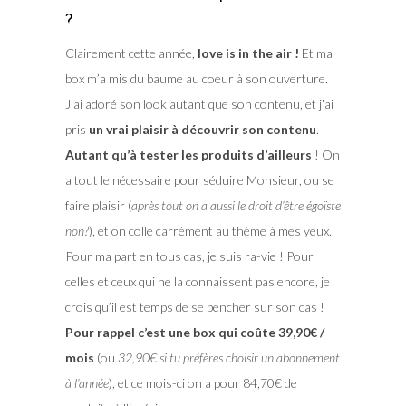
?
Clairement cette année,
love is in the air !
Et ma
box m’a mis du baume au coeur à son ouverture.
J’ai adoré son look autant que son contenu, et j’ai
pris
un vrai plaisir à découvrir son contenu
.
Autant qu’à tester les produits d’ailleurs
! On
a tout le nécessaire pour séduire Monsieur, ou se
faire plaisir (
après tout on a aussi le droit d’être égoïste
non?
), et on colle carrément au thème à mes yeux.
Pour ma part en tous cas, je suis ra-vie ! Pour
celles et ceux qui ne la connaissent pas encore, je
crois qu’il est temps de se pencher sur son cas !
Pour rappel c’est une box qui coûte 39,90€ /
mois
(ou
32,90€ si tu préfères choisir un abonnement
à l’année
), et ce mois-ci on a pour 84,70€ de