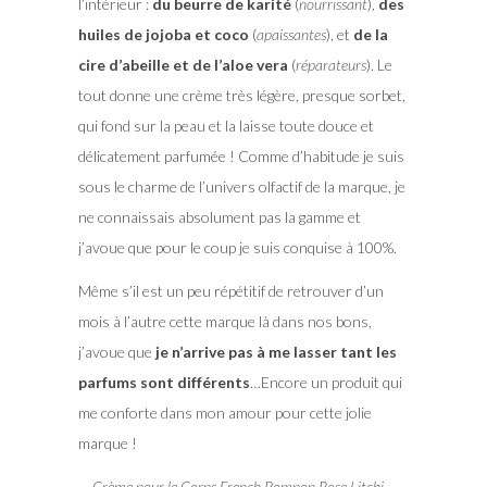
l’intérieur :
du beurre de karité
(
nourrissant
),
des
huiles de jojoba et coco
(
apaissantes
), et
de la
cire d’abeille et de l’aloe vera
(
réparateurs
). Le
tout donne une crème très légère, presque sorbet,
qui fond sur la peau et la laisse toute douce et
délicatement parfumée ! Comme d’habitude je suis
sous le charme de l’univers olfactif de la marque, je
ne connaissais absolument pas la gamme et
j’avoue que pour le coup je suis conquise à 100%.
Même s’il est un peu répétitif de retrouver d’un
mois à l’autre cette marque là dans nos bons,
j’avoue que
je n’arrive pas à me lasser tant les
parfums sont différents
…Encore un produit qui
me conforte dans mon amour pour cette jolie
marque !
Crème pour le Corps French Pompon Rose Litchi –